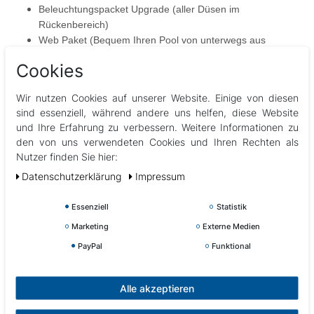
Beleuchtungspacket Upgrade (aller Düsen im
Rückenbereich)
Web Paket (Bequem Ihren Pool von unterwegs aus
steuern)
Cookies
Düsenupgrade (Edelstahlblenden anstatt Kunstoff) wertet
die Optik Ihres Pools nochmals auf
Wir nutzen Cookies auf unserer Website. Einige von diesen
Displayupgrade von Knöpfen auf Touchscreen (Gecko
sind essenziell, während andere uns helfen, diese Website
K800 auf Gecko K1000)
und Ihre Erfahrung zu verbessern. Weitere Informationen zu
den von uns verwendeten Cookies und Ihren Rechten als
Nutzer finden Sie hier:
Daten­schutz­erklärung
Impressum
Essenziell
Statistik
Marketing
Externe Medien
PayPal
Funktional
Alle akzeptieren