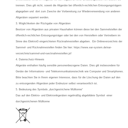
trennen. Dies gilt nicht, soweit die Altgeräte bei öffentlich-rechtlichen Entsorgungsträgern
abgegeben und dort zum Zwecke der Vorbereitung zur Wiederverwendung von anderen
Altgeräten separiert werden.
3. Möglichkeiten der Rückgabe von Altgeräten
Besitzer von Altgeräten aus privaten Haushalten können diese bei den Sammelstellen der
öffentlich-rechtlichen Entsorgungsträger oder bei den von Herstellern oder Vertreibern im
Sinne des ElektroG eingerichteten Rücknahmestellen abgeben. Ein Onlineverzeichnis der
Sammel- und Rücknahmestellen finden Sie hier: https://www.ear-system.de/ear-
verzeichnis/sammel-und-ruecknahmestellen.jsf
4. Datenschutz-Hinweis
Altgeräte enthalten häufig sensible personenbezogene Daten. Dies gilt insbesondere für
Geräte der Informations- und Telekommunikationstechnik wie Computer und Smartphones.
Bitte beachten Sie in Ihrem eigenen Interesse, dass für die Löschung der Daten auf den
zu entsorgenden Altgeräten jeder Endnutzer selbst verantwortlich ist.
5. Bedeutung des Symbols „durchgestrichene Mülltonne“
Das auf den Elektro- und Elektronikgeräten regelmäßig abgebildete Symbol einer
durchgestrichenen Mülltonne