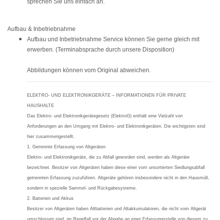
sprechen Sie uns einfach an.
Aufbau & Inbetriebnahme
Aufbau und Inbetriebnahme Service können Sie gerne gleich mit
erwerben. (Terminabsprache durch unsere Disposition)
Abbildungen können vom Original abweichen.
ELEKTRO- UND ELEKTRONIKGERÄTE – INFORMATIONEN FÜR PRIVATE
HAUSHALTE
Das Elektro- und Elektronikgerätegesetz (ElektroG) enthält eine Vielzahl von
Anforderungen an den Umgang mit Elektro- und Elektronikgeräten. Die wichtigsten sind
hier zusammengestellt.
1. Getrennte Erfassung von Altgeräten
Elektro- und Elektronikgeräte, die zu Abfall geworden sind, werden als Altgeräte
bezeichnet. Besitzer von Altgeräten haben diese einer vom unsortierten Siedlungsabfall
getrennten Erfassung zuzuführen. Altgeräte gehören insbesondere nicht in den Hausmüll,
sondern in spezielle Sammel- und Rückgabesysteme.
2. Batterien und Akkus
Besitzer von Altgeräten haben Altbatterien und Altakkumulatoren, die nicht vom Altgerät
umschlossen sind, im Regelfall vor der Abgabe an einer Erfassungsstelle von diesem zu