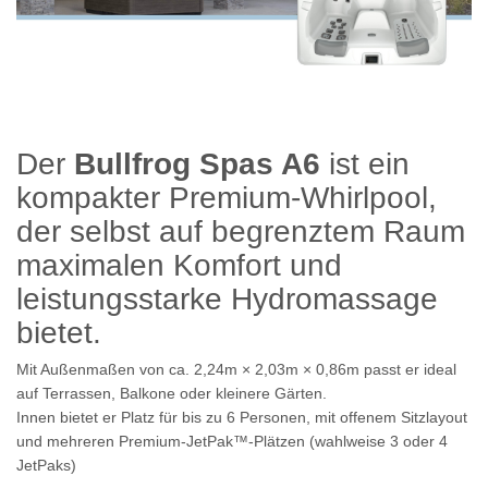
Der
Bullfrog Spas A6
ist ein
kompakter Premium‑Whirlpool,
der selbst auf begrenztem Raum
maximalen Komfort und
leistungsstarke Hydromassage
bietet.
Mit Außenmaßen von ca.
2,24
m × 2,03
m × 0,86
m
passt er ideal
auf Terrassen, Balkone oder kleinere Gärten.
Innen bietet er Platz für bis zu
6 Personen
, mit offenem Sitzlayout
und mehreren Premium‑JetPak™-Plätzen (wahlweise 3 oder 4
JetPaks)