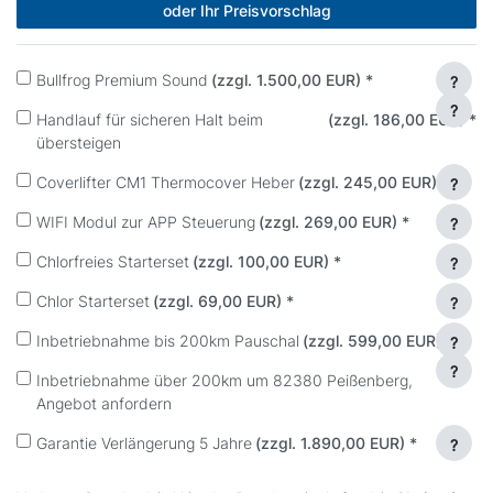
oder Ihr Preisvorschlag
Bullfrog Premium Sound
(zzgl. 1.500,00 EUR)
*
?
?
Handlauf für sicheren Halt beim
(zzgl. 186,00 EUR)
*
übersteigen
Coverlifter CM1 Thermocover Heber
(zzgl. 245,00 EUR)
*
?
WIFI Modul zur APP Steuerung
(zzgl. 269,00 EUR)
*
?
Chlorfreies Starterset
(zzgl. 100,00 EUR)
*
?
Chlor Starterset
(zzgl. 69,00 EUR)
*
?
Inbetriebnahme bis 200km Pauschal
(zzgl. 599,00 EUR)
*
?
?
Inbetriebnahme über 200km um 82380 Peißenberg,
Angebot anfordern
Garantie Verlängerung 5 Jahre
(zzgl. 1.890,00 EUR)
*
?