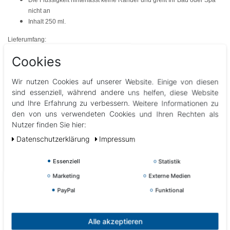
Die Flüssigkeit hinterlässt keine Ränder und greift Ihr Bad oder Spa
nicht an
Inhalt 250 ml.
Lieferumfang:
1x 7SPA Duft Aloe Vera in
der 250ml Flasche
Cookies
Abbildungen können vom Original abweichen.
Wir nutzen Cookies auf unserer Website. Einige von diesen
sind essenziell, während andere uns helfen, diese Website
und Ihre Erfahrung zu verbessern. Weitere Informationen zu
den von uns verwendeten Cookies und Ihren Rechten als
Nutzer finden Sie hier:
Daten­schutz­erklärung
Impressum
Andere Kunden interessierten sich auch für Alternativprodukte
& Zubehör
Essenziell
Statistik
Marketing
Externe Medien
PayPal
Funktional
Alle akzeptieren