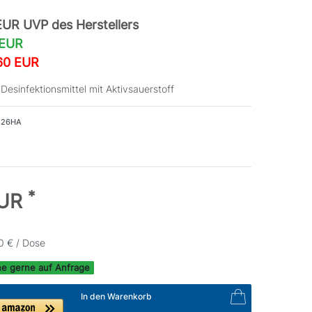
UR UVP des Herstellers
 EUR
,60 EUR
 Desinfektionsmittel mit Aktivsauerstoff
126HA
*
EUR
0 € / Dose
ne gerne auf Anfrage
In den Warenkorb