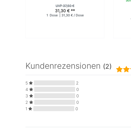
Sof
UVP 37,50 €
31,30 € **
1
Dose
| 31,30 € / Dose
Kundenrezensionen
(2)
5
2
4
0
3
0
2
0
1
0