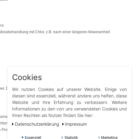
rs
Stossbehandlung mit Chlor, z.B. nach einer längeren Abwesenheit
Cookies
r, Dosierschwimmer oder in den Filterbehälter geben.
Wir nutzen Cookies auf unserer Website. Einige von
diesen sind essenziell, während andere uns helfen, diese
Website und Ihre Erfahrung zu verbessern. Weitere
Informationen zu den von uns verwendeten Cookies und
Ihren Rechten als Nutzer finden Sie hier:
 keine Badenden im Wasser aufhalten!
hichtung kommen!
Daten­schutz­erklärung
Impressum
 Produkt ins Wasser dosieren!
Essenziell
Statistik
Marketing