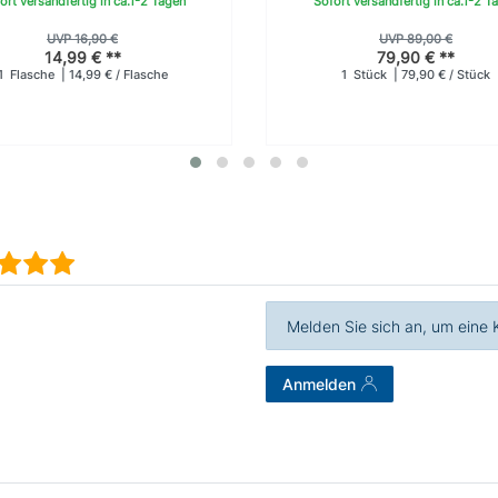
ort versandfertig in ca.1-2 Tagen
Sofort versandfertig in ca.1-2 T
UVP 16,90 €
UVP 89,00 €
14,99 € **
79,90 € **
1
Flasche
| 14,99 € / Flasche
1
Stück
| 79,90 € / Stück
Melden Sie sich an, um eine
Anmelden