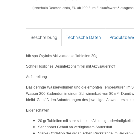
(innerhalb Deutschlands, EU ab 100 Euro Einkaufswert & ausgen
Beschreibung
Technische Daten
Produktbew
hth spa Oxytabs Aktivsauerstofftabletten 20g
Schnell lösliches Desinfektionsmittel mit Aktivsauerstoff
Aufbereitung
Das geringe Wasservolumen und die erhöhten Temperaturen im Spa 
Wasser 200 Badenden in einem Schwimmbad von 80 m³ ! Damit wird 
bleibt. Gemäß den Anforderungen des jeweiligen Anwenders bietet
Eigenschaften
20 gr Tabletten mit sehr schneller Aktionsgeschwindigkeit, r
Sehr hoher Gehalt an verfügbarem Sauerstoff
Starke Oxidation der organischen Rückstände im Beckenw