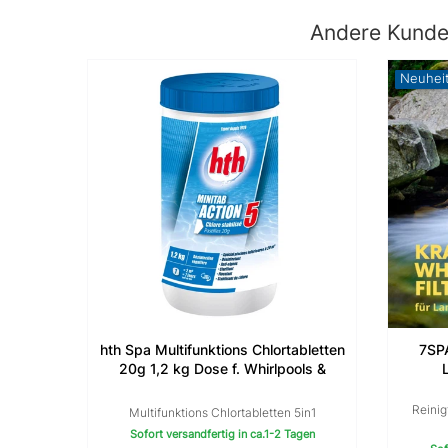
Andere Kunden
Neuhei
hth Spa Multifunktions Chlortabletten
7SPA
20g 1,2 kg Dose f. Whirlpools &
Pools MultiTabs Mini
Reinig
Multifunktions Chlortabletten 5in1
Sofort versandfertig in ca.1-2 Tagen