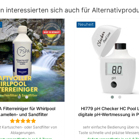
 interessierten sich auch für Alternativprod
t
Neuheit
 Filterreiniger für Whirlpool
HI779 pH Checker HC Pool L
Lamellen- und Sandfilter
digitale pH-Wertmessung in P
Spa
t Kartuschen- oder Sandfilter von
sehr einfache Bedienung über nu
Ablagerungen.
Taste schnelle und präzise Messer