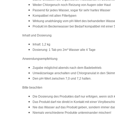
Weder Chlorgeruch noch Reizung von Augen oder Haut
Passend für jedes Wasser, sogar für sehr hartes Wasser
Kompatibel mit allen Filtertypen
Wirkung unabhängig vom pH-Wert des behandelten Wasse
Produkt im Beckenwasser bei Bedarf kompatibel mit einer 
Inhalt und Dosierung
Inhalt: 1,2 kg
Dosierung: 1 Tab pro 2m³ Wasser alle 4 Tage
Anwendungsempfehlung
Zugabe möglichst abends nach dem Badebetrieb.
Umwälzanlage anschalten und Chlorgranulat in den Skimme
Den pH-Wert zwischen 7,0 und 7,2 halten.
Bitte beachten
Die Dosierung des Produktes darf nur erfolgen, wenn sich
Das Produkt darf nie direkt in Kontakt mit einer Vinylbesc
Nie das Wasser auf das Produkt geben, sondern immer das
Niemals verschiedene Produkte untereinander mischen!