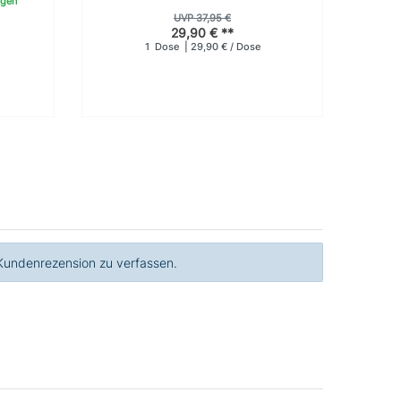
agen
UVP 37,95 €
1
29,90 € **
1
Dose
| 29,90 € / Dose
 Kundenrezension zu verfassen.