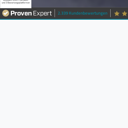
2.339 Kundenbewertungen
Whirlpools kaufen beim
Fachhändler – Swimspas
& Saunen vom Profi
Wellness und Komfort