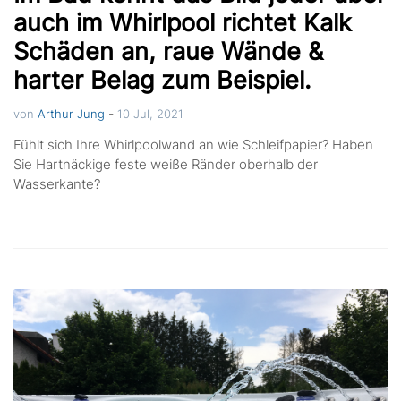
auch im Whirlpool richtet Kalk
Schäden an, raue Wände &
harter Belag zum Beispiel.
-
von
Arthur Jung
10 Jul, 2021
Fühlt sich Ihre Whirlpoolwand an wie Schleifpapier? Haben
Sie Hartnäckige feste weiße Ränder oberhalb der
Wasserkante?