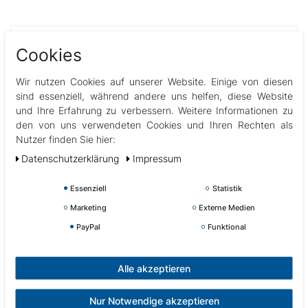
Cookies
Wir nutzen Cookies auf unserer Website. Einige von diesen
Kategorien
sind essenziell, während andere uns helfen, diese Website
und Ihre Erfahrung zu verbessern. Weitere Informationen zu
den von uns verwendeten Cookies und Ihren Rechten als
Whirlpool-Ratgeber
Nutzer finden Sie hier:
Infos über uns für Sie zum Nachlesen
Daten­schutz­erklärung
Impressum
Wasserprobleme und deren Lösungen
Essenziell
Statistik
Marketing
Externe Medien
Whirlpool-Technik Tipps & Tricks
PayPal
Funktional
Neueste Beiträge
Alle akzeptieren
Wasserpflege im Whirlpool & Swimspa –
Nur Notwendige akzeptieren
Kundeninformation & Pflegeleitfaden