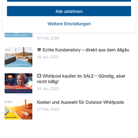
13 Feb, 2026
Alle ablehnen
Balboa OH & OHH: Warum dein Whirlpool
Weitere Einstellungen
blockiert – und wie du den Übertemperatur-
Fehler wirklich zurücksetzt
05 Feb, 2026
💬 Echte Kundenstory – direkt aus dem Allgäu
08 Jun, 2025
💥 Whirlpool kaufen im SALE – Günstig, aber
nicht billig!
04 Jun, 2025
Kosten und Auswahl für Outdoor Whirlpools
07 Feb, 2024