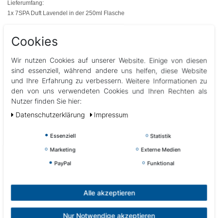
Lieferumfang:
1x 7SPA Duft Lavendel in
der 250ml Flasche
Abbildungen können vom Original abweichen.
Cookies
Wir nutzen Cookies auf unserer Website. Einige von diesen
sind essenziell, während andere uns helfen, diese Website
und Ihre Erfahrung zu verbessern. Weitere Informationen zu
den von uns verwendeten Cookies und Ihren Rechten als
Nutzer finden Sie hier:
Andere Kunden interessierten sich auch für Alternativprodukte
Daten­schutz­erklärung
Impressum
& Zubehör
Essenziell
Statistik
Top-Artikel
Marketing
Externe Medien
PayPal
Funktional
Alle akzeptieren
Nur Notwendige akzeptieren