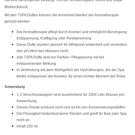
hat eine beruhigende Wirkung. Hilft bei Schlaflosigkeit, Stress und sogar
Bluthockdruck.
Mit den 7SPA Düften können die Annehmlichkeiten der Aromatherapie
genutzt werden
Die Aromatherapie pflegt durch Aromen und ermöglicht Beruhigung,
Entspannung, Kräftigung oder Revitalisierung
Diese Düfte wurden speziell für Whilpools entwickelt und verändern
den pH-Wert des Wassers nicht
Alle 7SPA Düfte sind ein Parfüm / Pflegearoma mit tief
entspannender Wirkung.
In Verbindung mit dem Wohlgefühl der Hydrotherapie, die der Spa
bietet, entspannen die Aromen, für einen echten Moment der Ruhe
Anwendung
1-2 Verschlusskappen sind ausreichend für 1000 Liter Wasser pro
Anwendung.
Dieses Prdukt schäumt nicht und ist frei von Konservierungsstoffen
Die Flüssigkeit hinterlässt keine Ränder und greift Ihr Bad oder Spa
nicht an
Inhalt 250 ml.