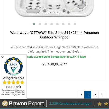
Waterwave "OTTAWA" Elite Serie 214x214, 4 Personen
Outdoor Whirlpool
4 Personen 214 × 214 x 91cm 2 Liegeplatz 2 Sitzplatz kostenlose
Lieferung inkl. Thermocover und Stufen
✕
Versand aus unserem Zentrallager in ca.5-14 Tage
23.460,00 € **
1
2
2.339 Kundenbewertungen
3–5 Personen Outdoor Whirlpools