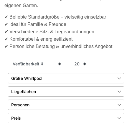
eigenen Garten.
✔ Beliebte Standardgröße – vielseitig einsetzbar
✔ Ideal für Familie & Freunde
✔ Verschiedene Sitz- & Liegeanordnungen
✔ Komfortabel & energieeffizient
✔ Persönliche Beratung & unverbindliches Angebot
Größe Whirlpool
bis 2,2m
5
Liegeflächen
bis 2,3m
5
keine Liegeflächen
2
Personen
bis 2m
14
eine Liegefläche
8
bis 8 Personen
3
Preis
zwei Liegeflächen
14
bis 3 Personen
4