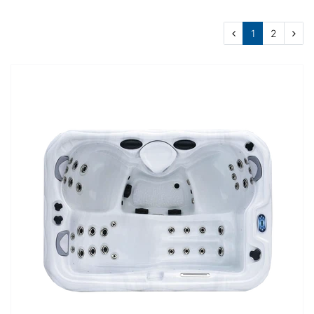
bis 5 Personen
17
€
―
€
1
2
Übernehmen