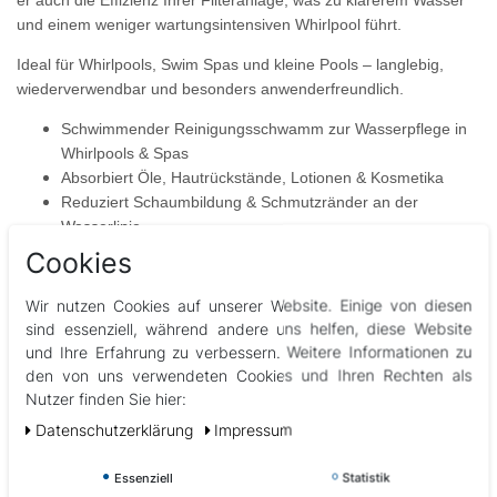
er auch die
Effizienz Ihrer Filteranlage
, was zu
klarerem Wasser
und einem
weniger wartungsintensiven Whirlpool
führt.
Ideal für Whirlpools, Swim Spas und kleine Pools – langlebig,
wiederverwendbar und besonders anwenderfreundlich.
Schwimmender Reinigungsschwamm
zur Wasserpflege in
Whirlpools & Spas
Absorbiert Öle, Hautrückstände, Lotionen & Kosmetika
Reduziert Schaumbildung & Schmutzränder an der
Wasserlinie
Verbessert die Filterleistung
und verlängert
Cookies
Wartungsintervalle
Mit Saugnapf und Schnur
zur einfachen Befestigung
Wir nutzen Cookies auf unserer Website. Einige von diesen
Wiederverwendbar & langlebig
sind essenziell, während andere uns helfen, diese Website
und Ihre Erfahrung zu verbessern. Weitere Informationen zu
den von uns verwendeten Cookies und Ihren Rechten als
Nutzer finden Sie hier:
Abbildungen können vom Original abweichen
Daten­schutz­erklärung
Impressum
Essenziell
Statistik