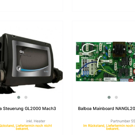
oa Steuerung GL2000 Mach3
Balboa Mainboard NANGL2
inkl. Heater
Partnumber 5
ückstand, Liefertermin noch nicht
Im Rückstand, Liefertermin noch 
bekannt.
bekannt.