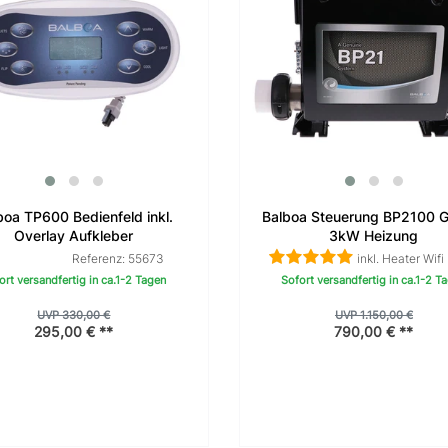
boa TP600 Bedienfeld inkl.
Balboa Steuerung BP2100 G1
Overlay Aufkleber
3kW Heizung
Referenz: 55673
inkl. Heater Wifi
ort versandfertig in ca.1-2 Tagen
Sofort versandfertig in ca.1-2 T
UVP 330,00 €
UVP 1.150,00 €
295,00 € **
790,00 € **