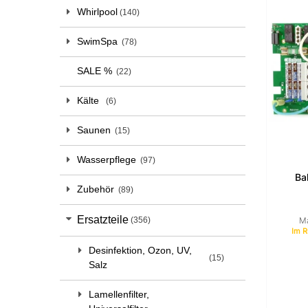
Whirlpool
140
SwimSpa
78
SALE %
22
Kälte
6
Saunen
15
Wasserpflege
97
Ba
Zubehör
89
Ersatzteile
Ma
356
Im R
Desinfektion, Ozon, UV,
15
Salz
Lamellenfilter,