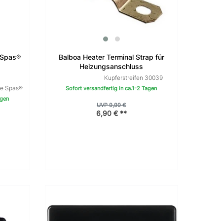
 Spas®
Balboa Heater Terminal Strap für
Heizungsanschluss
Kupferstreifen 30039
ve Spas®
Sofort versandfertig in ca.1-2 Tagen
agen
UVP 9,99 €
6,90 € **