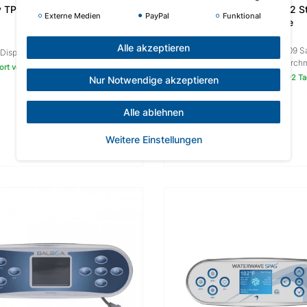
y TP600 | Waterwave Spas® |
Balboa Durajet 2HP 1 o. 2 S
Externe Medien
PayPal
Funktional
Gold Serie
Massagepumpe
Alle akzeptieren
Referenz: 1025002 oder 1025009 S
l Display TP600 | Waterwave Spas®
Druckseite: ø78 mm Außendurch
ort versandfertig in ca.1-2 Tagen
Sofort versandfertig in ca.1-2 T
Nur Notwendige akzeptieren
UVP 394,00 €
304,00 € **
UVP 902,00 €
Alle ablehnen
799,00 € **
Weitere Einstellungen