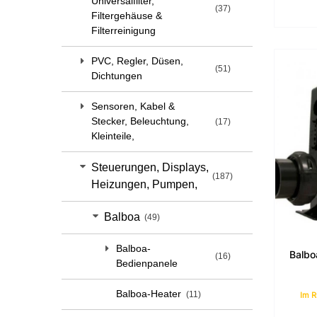
Universalfilter,
37
Filtergehäuse &
Filterreinigung
PVC, Regler, Düsen,
51
Dichtungen
Sensoren, Kabel &
Stecker, Beleuchtung,
17
Kleinteile,
Steuerungen, Displays,
187
Heizungen, Pumpen,
Balboa
49
Balboa-
Balb
16
Bedienpanele
Balboa-Heater
11
Im R