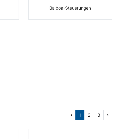
Balboa-Steuerungen
1
2
3