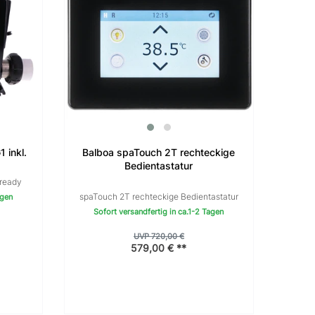
 inkl.
Balboa spaTouch 2T rechteckige
Bedientastatur
 ready
spaTouch 2T rechteckige Bedientastatur
agen
Sofort versandfertig in ca.1-2 Tagen
UVP 720,00 €
579,00 € **