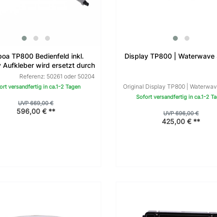
boa TP800 Bedienfeld inkl.
Display TP800 | Waterwave
 Aufkleber wird ersetzt durch
TP700
Referenz: 50261 oder 50204
Original Display TP800 | Waterwa
ort versandfertig in ca.1-2 Tagen
Sofort versandfertig in ca.1-2 T
UVP 669,00 €
596,00 € **
UVP 696,00 €
425,00 € **