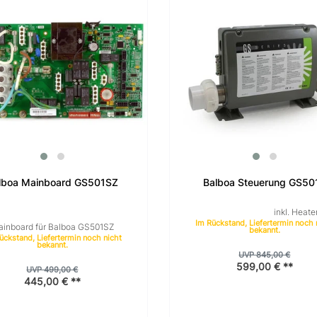
lboa Mainboard GS501SZ
Balboa Steuerung GS50
inkl. Heate
Im Rückstand, Liefertermin noch 
inboard für Balboa GS501SZ
bekannt.
ückstand, Liefertermin noch nicht
bekannt.
UVP 845,00 €
599,00 € **
UVP 499,00 €
445,00 € **