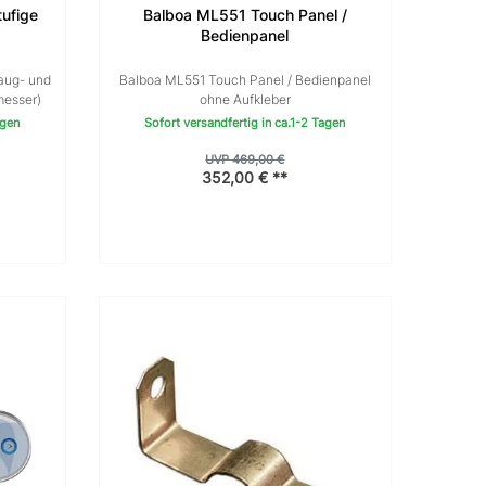
tufige
Balboa ML551 Touch Panel /
Bedienpanel
aug- und
Balboa ML551 Touch Panel / Bedienpanel
messer)
ohne Aufkleber
agen
Sofort versandfertig in ca.1-2 Tagen
UVP 469,00 €
352,00 € **