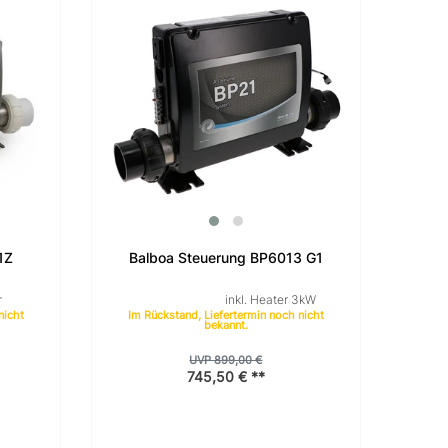
1Z
Balboa Steuerung BP6013 G1
r
inkl. Heater 3kW
nicht
Im Rückstand, Liefertermin noch nicht
bekannt.
UVP 899,00 €
745,50 € **