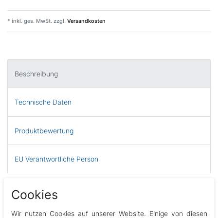
* inkl. ges. MwSt. zzgl.
Versandkosten
Beschreibung
Technische Daten
Produktbewertung
EU Verantwortliche Person
Temperatursensor für Heizungen und Steuerungen des Balboa M7-Systems
Cookies
Es ist ein Sensor ohne Mutter und mit einem 30 cm langen Kabel.
Wir nutzen Cookies auf unserer Website. Einige von diesen