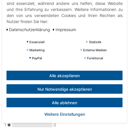
sind essenziell, während andere uns helfen, diese Website
Dieser Sensor wird direkt an der Heizung befestigt und auf die im Balboa-
und Ihre Erfahrung zu verbessern. Weitere Informationen zu
Gehäuse befindliche Platine gesteckt.
den von uns verwendeten Cookies und Ihren Rechten als
Es ist derselbe Sensor am Ein- und Ausgang der Heizung.
Nutzer finden Sie hier:
Daten­schutz­erklärung
Impressum
Balboa-Referenz: 30344
Abbildungen können vom Original abweichen.
Essenziell
Statistik
Marketing
Externe Medien
PayPal
Funktional
Kundenrezensionen
Alle akzeptieren
(0)
Nur Notwendige akzeptieren
5
0
Alle ablehnen
4
0
3
0
Weitere Einstellungen
2
0
1
0