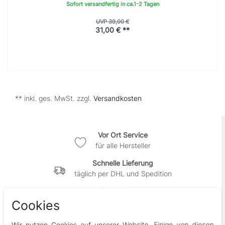
Sofort versandfertig in ca.1-2 Tagen
UVP 39,00 €
31,00 € **
** inkl. ges. MwSt. zzgl.
Versandkosten
Vor Ort Service
für alle Hersteller
Schnelle Lieferung
täglich per DHL und Spedition
Einfache Rückgabe
falls es mal nicht gefällt
Cookies
100% WHIRLPOOLHELDEN
Wir nutzen Cookies auf unserer Website. Einige von diesen