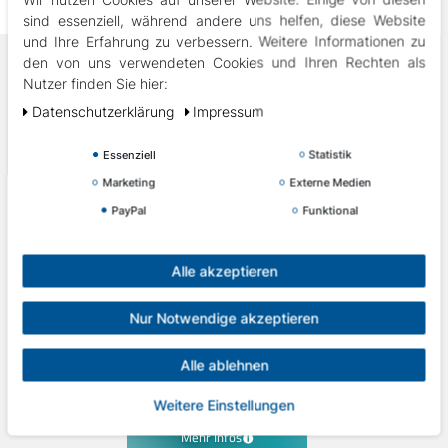
ihr Garant für Qualität
sind essenziell, während andere uns helfen, diese Website
und Ihre Erfahrung zu verbessern. Weitere Informationen zu
den von uns verwendeten Cookies und Ihren Rechten als
Produkte
Nutzer finden Sie hier:
Outdoor-Whirlpools
Daten­schutz­erklärung
Impressum
Swimspas
Saunen
Essenziell
Statistik
Sale
Marketing
Externe Medien
Ersatzteile
Reparatur & Wartung
PayPal
Funktional
Persönliche Beratung zu Whirlpool, Swimspa & Sauna –
Alle akzeptieren
vom Fachhändler.
Nur Notwendige akzeptieren
Alle ablehnen
Weitere Einstellungen