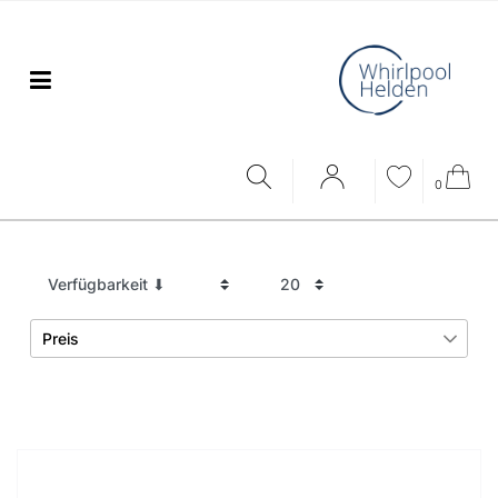
0
Preis
€
―
€
Übernehmen