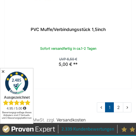
PVC Muffe/Verbindungsstück 1,5inch
Sofort versandfertig in ca.1-2 Tagen
UVP 6,50 €
5,00 € **
✕
1
2
** inkl. ges. MwSt. zzgl.
Versandkosten
2.339 Kundenbewertungen