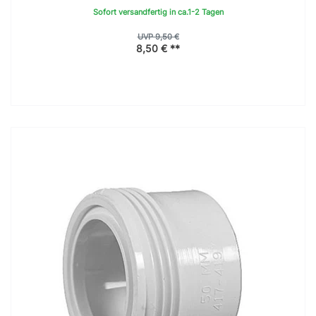
Sofort versandfertig in ca.1-2 Tagen
UVP 9,50 €
8,50 € **