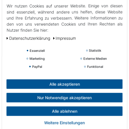
CP2600-1CL,
Wir nutzen Cookies auf unserer Website. Einige von diesen
DF2000CL,
sind essenziell, während andere uns helfen, diese Website
Platinum Edition Happy
und Ihre Erfahrung zu verbessern. Weitere Informationen zu
Sonic: Nortes 3.1, Ora 4.1, Vento 5.1 & 5.2, Mistral 6.1, Hanna 7.1
den von uns verwendeten Cookies und Ihren Rechten als
Nutzer finden Sie hier:
Passend auch für alle "PRO SPA" Modelle
Daten­schutz­erklärung
Impressum
Abbildungen können vom Original abweichen.
Essenziell
Statistik
Marketing
Externe Medien
PayPal
Funktional
Alle akzeptieren
Andere Kunden interessierten sich auch für Alternativprodukte
& Zubehör
Nur Notwendige akzeptieren
Neuheit
Alle ablehnen
Weitere Einstellungen