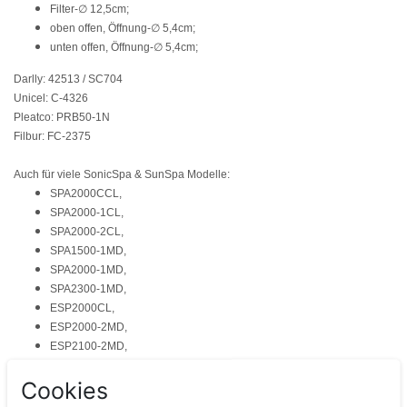
Filter-∅ 12,5cm;
oben offen, Öffnung-∅ 5,4cm;
unten offen, Öffnung-∅ 5,4cm;
Darlly: 42513 / SC704
Unicel: C-4326
Pleatco: PRB50-1N
Filbur: FC-2375
Auch für viele SonicSpa & SunSpa Modelle:
SPA2000CCL,
SPA2000-1CL,
SPA2000-2CL,
SPA1500-1MD,
SPA2000-1MD,
SPA2300-1MD,
ESP2000CL,
ESP2000-2MD,
ESP2100-2MD,
CP1600CL,
Cookies
CP2000-1CL,
CP2000-2CL,