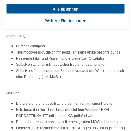
Der Anschluss sollte über eine separate Leitung erfolgen.
Der benötigte Querschnitt ist abhängig von der Länge des Kabels zwischen
Alle ablehnen
Hausanschluss und Whirlpool.
Die Leitung sollte ebenfalls separat abgesichert sein, um eine optimale
Weitere Einstellungen
Funktion zu gewährleisten.
Lieferumfang
Outdoor Whirlpool
Thermocover (ggf. gleich mit bestellen siehe Artikelbeschreibung)
Passende Filter und Kissen für die Liege bzw. Sitzplätze
Selbstverständlich inkl. deutscher Bedienungsanleitung
Selbstverständlich erhalten Sie nach Versand der Ware automatisch
eine Rechnung (inkl. MwSt.)
Lieferung
Die Lieferung erfolgt vollständig vormontiert auf einer Palette
Bitte beachten Sie, dass Ihnen der Outdoor Whirlpool FREI
BORDSTEINKANTE mit einem LKW geliefert wird.
Die Lieferadresse muss also mit einem großen LKW befahrbar sein
Lieferzeit, bitte rechnen Sie mit bis
zu 14 Tagen
ab Zahlungseingang