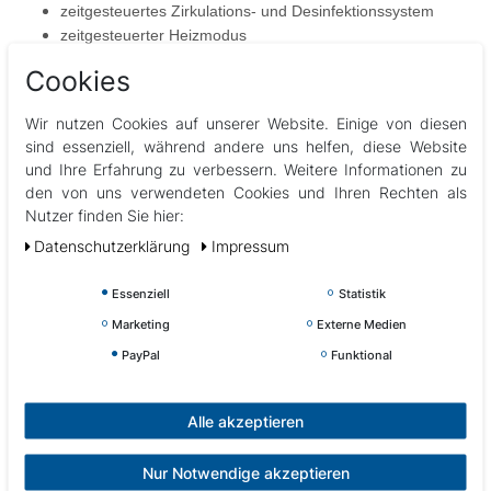
zeitgesteuertes Zirkulations- und Desinfektionssystem
zeitgesteuerter Heizmodus
Langlebiger Edelstahl-Trägerrahmen
Cookies
Thermolayer Isolation
(Extrem Isolation, optional)
ABS Bodenplatte
Wir nutzen Cookies auf unserer Website. Einige von diesen
Thermo Deckel & Stufen / Treppen (optional)
sind essenziell, während andere uns helfen, diese Website
und Ihre Erfahrung zu verbessern. Weitere Informationen zu
Technische Details
den von uns verwendeten Cookies und Ihren Rechten als
Massagepumpe 3PS
Nutzer finden Sie hier:
Heizung (2 kW)
Daten­schutz­erklärung
Impressum
Stromversorgung 230V, 50Hz/60Hz, 16 A.
Essenziell
Statistik
Optional erhältlich,
gerne erstellen wir Ihnen ein unverbindliches
Angebot.
Marketing
Externe Medien
Sound System
PayPal
Funktional
WiFi Control App Steuerung
Alle akzeptieren
Anschluss
Nur Notwendige akzeptieren