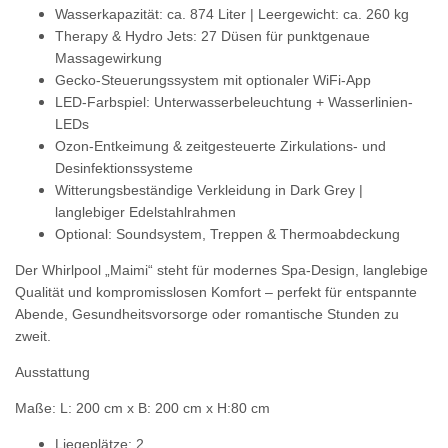
Wasserkapazität
: ca. 874 Liter |
Leergewicht
: ca. 260 kg
Therapy & Hydro Jets
: 27 Düsen für punktgenaue
Massagewirkung
Gecko-Steuerungssystem
mit optionaler WiFi-App
LED-Farbspiel
: Unterwasserbeleuchtung + Wasserlinien-
LEDs
Ozon-Entkeimung
&
zeitgesteuerte Zirkulations- und
Desinfektionssysteme
Witterungsbeständige Verkleidung
in Dark Grey |
langlebiger Edelstahlrahmen
Optional:
Soundsystem
,
Treppen & Thermoabdeckung
Der Whirlpool „Maimi“ steht für modernes Spa-Design, langlebige
Qualität und kompromisslosen Komfort – perfekt für entspannte
Abende, Gesundheitsvorsorge oder romantische Stunden zu
zweit.
Ausstattung
Maße: L: 200 cm x B: 200 cm x H:80 cm
Liegeplätze: 2