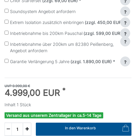
Chlor Starterset
(zzgl. 69,00 EUR)
*
?
Soundsystem Angebot anfordern
?
Extrem Isolation zusätzlich einbringen
(zzgl. 450,00 EUR)
*
?
Inbetriebnahme bis 200km Pauschal
(zzgl. 599,00 EUR)
*
?
?
Inbetriebnahme über 200km um 82380 Peißenberg,
Angebot anfordern
Garantie Verlängerung 5 Jahre
(zzgl. 1.890,00 EUR)
*
?
UVP 9.999,00 €
*
4.999,00 EUR
Inhalt
1
Stück
Versand aus unserem Zentrallager in ca.5-14 Tage
In den Warenkorb