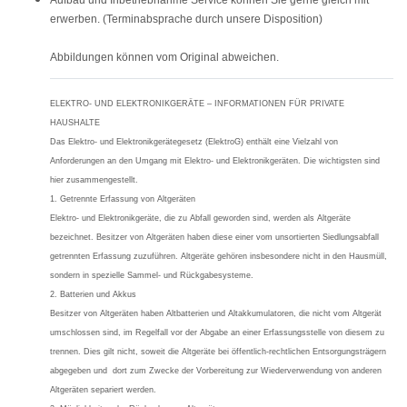
erwerben. (Terminabsprache durch unsere Disposition)
Abbildungen können vom Original abweichen.
ELEKTRO- UND ELEKTRONIKGERÄTE – INFORMATIONEN FÜR PRIVATE
HAUSHALTE
Das Elektro- und Elektronikgerätegesetz (ElektroG) enthält eine Vielzahl von
Anforderungen an den Umgang mit Elektro- und Elektronikgeräten. Die wichtigsten sind
hier zusammengestellt.
1. Getrennte Erfassung von Altgeräten
Elektro- und Elektronikgeräte, die zu Abfall geworden sind, werden als Altgeräte
bezeichnet. Besitzer von Altgeräten haben diese einer vom unsortierten Siedlungsabfall
getrennten Erfassung zuzuführen. Altgeräte gehören insbesondere nicht in den Hausmüll,
sondern in spezielle Sammel- und Rückgabesysteme.
2. Batterien und Akkus
Besitzer von Altgeräten haben Altbatterien und Altakkumulatoren, die nicht vom Altgerät
umschlossen sind, im Regelfall vor der Abgabe an einer Erfassungsstelle von diesem zu
trennen. Dies gilt nicht, soweit die Altgeräte bei öffentlich-rechtlichen Entsorgungsträgern
abgegeben und dort zum Zwecke der Vorbereitung zur Wiederverwendung von anderen
Altgeräten separiert werden.