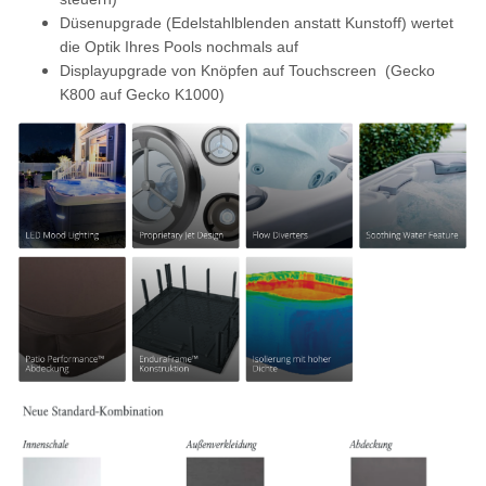
Düsenupgrade (Edelstahlblenden anstatt Kunstoff) wertet
die Optik Ihres Pools nochmals auf
Displayupgrade von Knöpfen auf Touchscreen (Gecko
K800 auf Gecko K1000)
Cookies
Wir nutzen Cookies auf unserer Website. Einige von diesen
sind essenziell, während andere uns helfen, diese Website
und Ihre Erfahrung zu verbessern. Weitere Informationen zu
den von uns verwendeten Cookies und Ihren Rechten als
Nutzer finden Sie hier:
Daten­schutz­erklärung
Impressum
Essenziell
Statistik