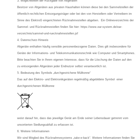
3. Möglichkeiten der Rückgabe von Altgeräten
Besitzer von Altgeräten aus privaten Haushalten können diese bei den Sammelstellen der
öffentlich-rechtlichen Entsorgungsträger oder bei den von Herstellern oder Vertreibern im
Sinne des ElektroG eingerichteten Rücknahmestellen abgeben. Ein Onlineverzeichnis der
Sammel- und Rücknahmestellen finden Sie hier: https://www.ear-system.de/ear-
verzeichnis/sammel-und-ruecknahmestellen.jsf
4. Datenschutz-Hinweis
Altgeräte enthalten häufig sensible personenbezogene Daten. Dies gilt insbesondere für
Geräte der Informations- und Telekommunikationstechnik wie Computer und Smartphones.
Bitte beachten Sie in Ihrem eigenen Interesse, dass für die Löschung der Daten auf den
zu entsorgenden Altgeräten jeder Endnutzer selbst verantwortlich ist.
5. Bedeutung des Symbols „durchgestrichene Mülltonne“
Das auf den Elektro- und Elektronikgeräten regelmäßig abgebildete Symbol einer
durchgestrichenen Mülltonne
weist darauf hin, dass das jeweilige Gerät am Ende seiner Lebensdauer getrennt vom
unsortierten Siedlungsabfall zu erfassen ist.
6. Weitere Informationen
Wir sind Mitglied des Rücknahmesystems „take-e-back“. Weitere Informationen finden Sie