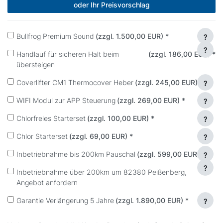
oder Ihr Preisvorschlag
Bullfrog Premium Sound
(zzgl. 1.500,00 EUR)
*
?
?
Handlauf für sicheren Halt beim
(zzgl. 186,00 EUR)
*
übersteigen
Coverlifter CM1 Thermocover Heber
(zzgl. 245,00 EUR)
*
?
WIFI Modul zur APP Steuerung
(zzgl. 269,00 EUR)
*
?
Chlorfreies Starterset
(zzgl. 100,00 EUR)
*
?
Chlor Starterset
(zzgl. 69,00 EUR)
*
?
Inbetriebnahme bis 200km Pauschal
(zzgl. 599,00 EUR)
*
?
?
Inbetriebnahme über 200km um 82380 Peißenberg,
Angebot anfordern
Garantie Verlängerung 5 Jahre
(zzgl. 1.890,00 EUR)
*
?