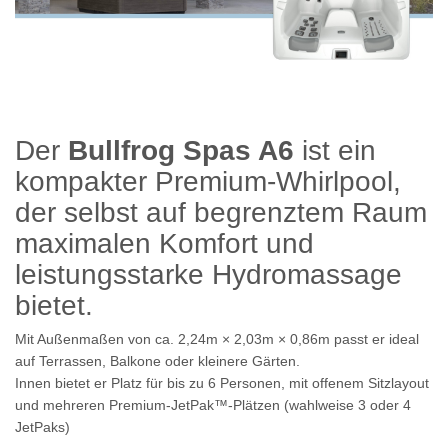
Der
Bullfrog Spas A6
ist ein
kompakter Premium‑Whirlpool,
der selbst auf begrenztem Raum
maximalen Komfort und
leistungsstarke Hydromassage
bietet.
Mit Außenmaßen von ca.
2,24
m × 2,03
m × 0,86
m
passt er ideal
auf Terrassen, Balkone oder kleinere Gärten.
Innen bietet er Platz für bis zu
6 Personen
, mit offenem Sitzlayout
und mehreren Premium‑JetPak™-Plätzen (wahlweise 3 oder 4
JetPaks)