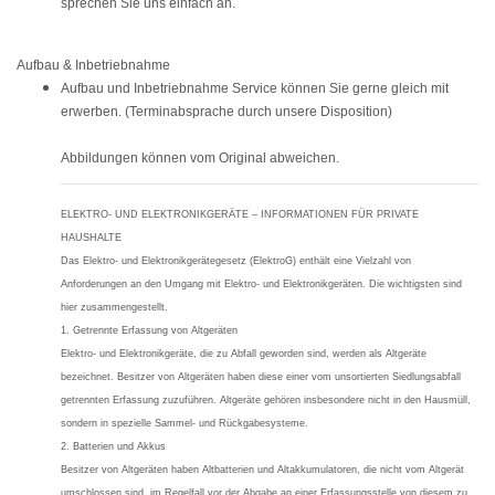
sprechen Sie uns einfach an.
Aufbau & Inbetriebnahme
Aufbau und Inbetriebnahme Service können Sie gerne gleich mit
erwerben. (Terminabsprache durch unsere Disposition)
Abbildungen können vom Original abweichen.
ELEKTRO- UND ELEKTRONIKGERÄTE – INFORMATIONEN FÜR PRIVATE
HAUSHALTE
Das Elektro- und Elektronikgerätegesetz (ElektroG) enthält eine Vielzahl von
Anforderungen an den Umgang mit Elektro- und Elektronikgeräten. Die wichtigsten sind
hier zusammengestellt.
1. Getrennte Erfassung von Altgeräten
Elektro- und Elektronikgeräte, die zu Abfall geworden sind, werden als Altgeräte
bezeichnet. Besitzer von Altgeräten haben diese einer vom unsortierten Siedlungsabfall
getrennten Erfassung zuzuführen. Altgeräte gehören insbesondere nicht in den Hausmüll,
sondern in spezielle Sammel- und Rückgabesysteme.
2. Batterien und Akkus
Besitzer von Altgeräten haben Altbatterien und Altakkumulatoren, die nicht vom Altgerät
umschlossen sind, im Regelfall vor der Abgabe an einer Erfassungsstelle von diesem zu