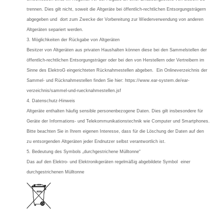
trennen. Dies gilt nicht, soweit die Altgeräte bei öffentlich-rechtlichen Entsorgungsträgern
abgegeben und dort zum Zwecke der Vorbereitung zur Wiederverwendung von anderen
Altgeräten separiert werden.
3. Möglichkeiten der Rückgabe von Altgeräten
Besitzer von Altgeräten aus privaten Haushalten können diese bei den Sammelstellen der
öffentlich-rechtlichen Entsorgungsträger oder bei den von Herstellern oder Vertreibern im
Sinne des ElektroG eingerichteten Rücknahmestellen abgeben. Ein Onlineverzeichnis der
Sammel- und Rücknahmestellen finden Sie hier: https://www.ear-system.de/ear-
verzeichnis/sammel-und-ruecknahmestellen.jsf
4. Datenschutz-Hinweis
Altgeräte enthalten häufig sensible personenbezogene Daten. Dies gilt insbesondere für
Geräte der Informations- und Telekommunikationstechnik wie Computer und Smartphones.
Bitte beachten Sie in Ihrem eigenen Interesse, dass für die Löschung der Daten auf den
zu entsorgenden Altgeräten jeder Endnutzer selbst verantwortlich ist.
5. Bedeutung des Symbols „durchgestrichene Mülltonne“
Das auf den Elektro- und Elektronikgeräten regelmäßig abgebildete Symbol einer
durchgestrichenen Mülltonne