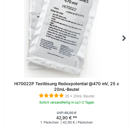
HI70022P Testlösung Redoxpotential @470 mV, 25 x
20mL-Beutel
25 x 20mL-Beutel
Sofort versandfertig in ca.1-2 Tagen
UVP 45,00 €
42,90 € **
1
Päckchen
| 42,90 € / Päckchen