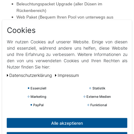
Beleuchtungspacket Upgrade (aller Düsen im
Rückenbereich)
Web Paket (Bequem Ihren Pool von unterwegs aus
steuern)
Cookies
Düsenupgrade (Edelstahlblenden anstatt Kunstoff) wertet
die Optik Ihres Pools nochmals auf
Wir nutzen Cookies auf unserer Website. Einige von diesen
Displayupgrade von Knöpfen auf Touchscreen (Gecko
sind essenziell, während andere uns helfen, diese Website
K800 auf Gecko K1000)
und Ihre Erfahrung zu verbessern. Weitere Informationen zu
den von uns verwendeten Cookies und Ihren Rechten als
Nutzer finden Sie hier:
Daten­schutz­erklärung
Impressum
Essenziell
Statistik
Marketing
Externe Medien
PayPal
Funktional
Alle akzeptieren