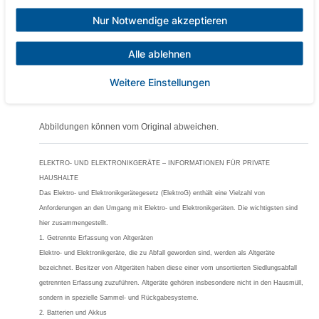
durch. Fixe Liefertermine sind gegen Zuzahlung gerne möglich,
Nur Notwendige akzeptieren
sprechen Sie uns einfach an.
Alle ablehnen
Aufbau & Inbetriebnahme
Weitere Einstellungen
Aufbau und Inbetriebnahme Service können Sie gerne gleich mit
erwerben. (Terminabsprache durch unsere Disposition)
Abbildungen können vom Original abweichen.
ELEKTRO- UND ELEKTRONIKGERÄTE – INFORMATIONEN FÜR PRIVATE
HAUSHALTE
Das Elektro- und Elektronikgerätegesetz (ElektroG) enthält eine Vielzahl von
Anforderungen an den Umgang mit Elektro- und Elektronikgeräten. Die wichtigsten sind
hier zusammengestellt.
1. Getrennte Erfassung von Altgeräten
Elektro- und Elektronikgeräte, die zu Abfall geworden sind, werden als Altgeräte
bezeichnet. Besitzer von Altgeräten haben diese einer vom unsortierten Siedlungsabfall
getrennten Erfassung zuzuführen. Altgeräte gehören insbesondere nicht in den Hausmüll,
sondern in spezielle Sammel- und Rückgabesysteme.
2. Batterien und Akkus