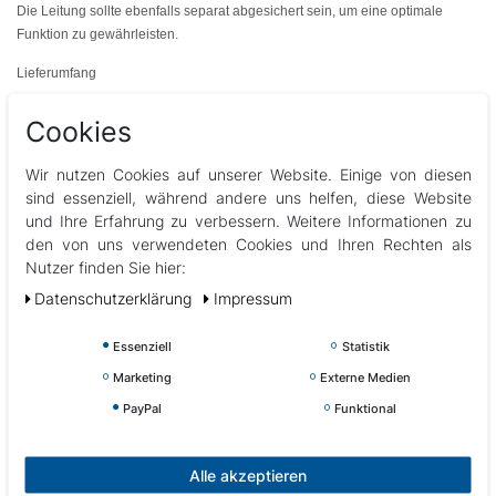
Die Leitung sollte ebenfalls separat abgesichert sein, um eine optimale
Funktion zu gewährleisten.
Lieferumfang
Outdoor Whirlpool
Cookies
Thermocover (ggf. gleich mit bestellen siehe Artikelbeschreibung)
Passende Filter und Kissen für die Liege bzw. Sitzplätze
Wir nutzen Cookies auf unserer Website. Einige von diesen
Selbstverständlich inkl. deutscher Bedienungsanleitung
sind essenziell, während andere uns helfen, diese Website
Selbstverständlich erhalten Sie nach Versand der Ware automatisch
und Ihre Erfahrung zu verbessern. Weitere Informationen zu
eine Rechnung (inkl. MwSt.)
den von uns verwendeten Cookies und Ihren Rechten als
Nutzer finden Sie hier:
Lieferung
Daten­schutz­erklärung
Impressum
Die Lieferung erfolgt vollständig vormontiert auf einer Palette
Essenziell
Statistik
Bitte beachten Sie, dass Ihnen der Outdoor Whirlpool FREI
BORDSTEINKANTE mit einem LKW geliefert wird.
Marketing
Externe Medien
Die Lieferadresse muss also mit einem großen LKW befahrbar sein
PayPal
Funktional
Lieferzeit, bitte rechnen Sie mit bis
zu 14 Tagen
ab Zahlungseingang
wir benötigen selbstverständlich Bearbeitungszeit und unsere
Spediteure ebenfalls.
Alle akzeptieren
Die Terminavisierung führen die Spediteure selbständig mit Ihnen