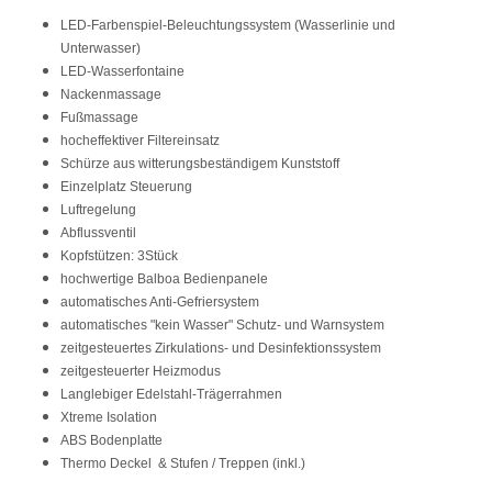
LED-Farbenspiel-Beleuchtungssystem (Wasserlinie und
Unterwasser)
LED-Wasserfontaine
Nackenmassage
Fußmassage
hocheffektiver Filtereinsatz
Schürze aus witterungsbeständigem Kunststoff
Einzelplatz Steuerung
Luftregelung
Abflussventil
Kopfstützen: 3Stück
hochwertige Balboa Bedienpanele
automatisches Anti-Gefriersystem
automatisches "kein Wasser" Schutz- und Warnsystem
zeitgesteuertes Zirkulations- und Desinfektionssystem
zeitgesteuerter Heizmodus
Langlebiger Edelstahl-Trägerrahmen
Xtreme Isolation
ABS Bodenplatte
Thermo Deckel & Stufen / Treppen (inkl.)