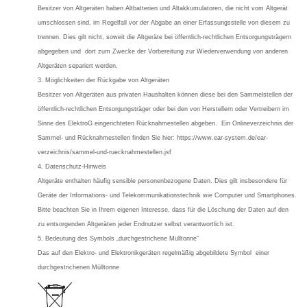
Besitzer von Altgeräten haben Altbatterien und Altakkumulatoren, die nicht vom Altgerät
umschlossen sind, im Regelfall vor der Abgabe an einer Erfassungsstelle von diesem zu
trennen. Dies gilt nicht, soweit die Altgeräte bei öffentlich-rechtlichen Entsorgungsträgern
abgegeben und dort zum Zwecke der Vorbereitung zur Wiederverwendung von anderen
Altgeräten separiert werden.
3. Möglichkeiten der Rückgabe von Altgeräten
Besitzer von Altgeräten aus privaten Haushalten können diese bei den Sammelstellen der
öffentlich-rechtlichen Entsorgungsträger oder bei den von Herstellern oder Vertreibern im
Sinne des ElektroG eingerichteten Rücknahmestellen abgeben. Ein Onlineverzeichnis der
Sammel- und Rücknahmestellen finden Sie hier: https://www.ear-system.de/ear-
verzeichnis/sammel-und-ruecknahmestellen.jsf
4. Datenschutz-Hinweis
Altgeräte enthalten häufig sensible personenbezogene Daten. Dies gilt insbesondere für
Geräte der Informations- und Telekommunikationstechnik wie Computer und Smartphones.
Bitte beachten Sie in Ihrem eigenen Interesse, dass für die Löschung der Daten auf den
zu entsorgenden Altgeräten jeder Endnutzer selbst verantwortlich ist.
5. Bedeutung des Symbols „durchgestrichene Mülltonne“
Das auf den Elektro- und Elektronikgeräten regelmäßig abgebildete Symbol einer
durchgestrichenen Mülltonne