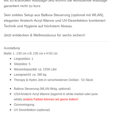
Mit
53 kraftvollen Massage-Jets
kommt die wohltuende Massage
garantiert nicht zu kurz.
Sein solides Setup aus
Balboa-Steuerung (optional mit WLAN)
,
eleganter
Aristech-Acryl-Wanne
und
UV-Desinfektion
kombiniert
Technik und Hygiene auf höchstem Niveau.
Jetzt entdecken & Wellnessluxus für sechs sichern!
Ausstattung
Maße: L: 230 cm x B: 230 cm x H:92 cm
Liegeplätze: 1
Sitzplätze: 5
Wasserkapazität: ca. 1558 Liter
Leergewicht: ca. 380 kg
Therapy & Hydro Jets in verschiedenen Größen : 53 Stück
Balboa Steuerung
(WLAN fähig, optional)
USA Aristech Acryl Wanne
(lagernd in white marbel oder pure
white)
andere Farben können wir gerne liefern!
Ozonreinigung
UV Desinfektion
(optional)