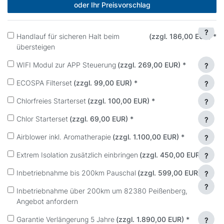
oder Ihr Preisvorschlag
?
Handlauf für sicheren Halt beim
(zzgl. 186,00 EUR)
*
übersteigen
WIFI Modul zur APP Steuerung
(zzgl. 269,00 EUR)
*
?
ECOSPA Filterset
(zzgl. 99,00 EUR)
*
?
Chlorfreies Starterset
(zzgl. 100,00 EUR)
*
?
Chlor Starterset
(zzgl. 69,00 EUR)
*
?
Airblower inkl. Aromatherapie
(zzgl. 1.100,00 EUR)
*
?
Extrem Isolation zusätzlich einbringen
(zzgl. 450,00 EUR)
*
?
Inbetriebnahme bis 200km Pauschal
(zzgl. 599,00 EUR)
*
?
?
Inbetriebnahme über 200km um 82380 Peißenberg,
Angebot anfordern
Garantie Verlängerung 5 Jahre
(zzgl. 1.890,00 EUR)
*
?