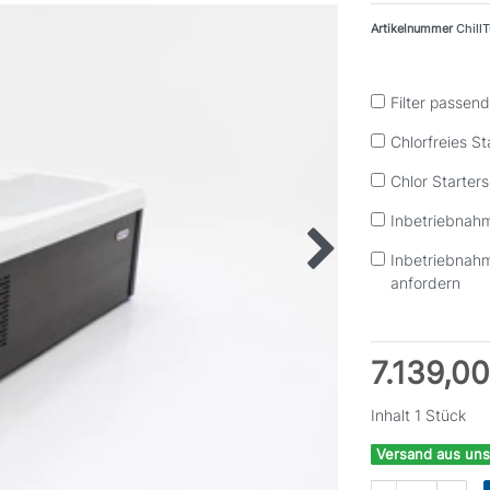
Artikelnummer
Chill
Filter passen
Chlorfreies St
Chlor Starters
Inbetriebnah
Inbetriebnah
anfordern
7.139,0
Inhalt
1
Stück
Versand aus uns