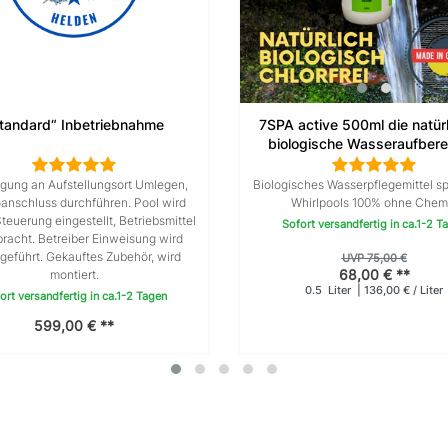
tandard“ Inbetriebnahme
7SPA active 500ml die natür
biologische Wasseraufbere
100% Chemie & chlorfre
Whirlpooldesinfektion
ngung an Aufstellungsort Umlegen,
Biologisches Wasserpflegemittel spe
oanschluss durchführen. Pool wird
Whirlpools 100% ohne Chem
 Steuerung eingestellt, Betriebsmittel
Sofort versandfertig in ca.1-2 T
racht. Betreiber Einweisung wird
geführt. Gekauftes Zubehör, wird
UVP 75,00 €
68,00 € **
montiert.
0.5
Liter
| 136,00 € / Liter
ort versandfertig in ca.1-2 Tagen
599,00 € **