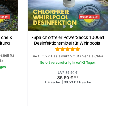
liche &
7Spa chlorfreier PowerShock 1000ml
7SPA 
itung
Desinfektionsmittel für Whirlpools,
ie
Wasserpflege Whirlpoolpflegemittel
ziell für
ist ange
Die C2Oxid Basis wirkt 5 x Stärker als Chlor.
ie
verlei
Sofort versandfertig in ca.1-2 Tagen
un
agen
en
UVP 39,90 €
36,50 € **
So
1
Flasche
| 36,50 € / Flasche