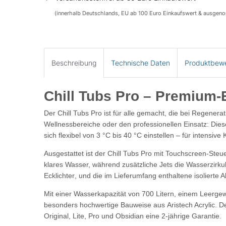
(innerhalb Deutschlands, EU ab 100 Euro Einkaufswert & ausgen
Beschreibung
Technische Daten
Produktbew
Chill Tubs Pro – Premium-
Der
Chill Tubs Pro
ist für alle gemacht, die bei Regenera
Wellnessbereiche oder den professionellen Einsatz: Die
sich flexibel von
3 °C bis 40 °C
einstellen – für intensiv
Ausgestattet ist der Chill Tubs Pro mit
Touchscreen-Steue
klares Wasser, während zusätzliche
Jets
die Wasserzirkul
Ecklichter
, und die im Lieferumfang enthaltene
isolierte
Mit einer Wasserkapazität von
700 Litern
, einem Leerge
besonders hochwertige Bauweise aus
Aristech Acrylic
. D
Original, Lite, Pro und Obsidian eine
2-jährige Garantie
.