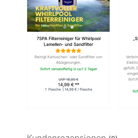
7SPA Filterreiniger für Whirlpool
„S
Lamellen- und Sandfilter
Reinigt Kartuschen- oder Sandfilter von
Verbri
Ablagerungen.
Elektr
gefüllt,
Sofort versandfertig in ca.1-2 Tagen
eingeb
durch
UVP 16,90 €
14,99 € **
1
Flasche
| 14,99 € / Flasche
Sof