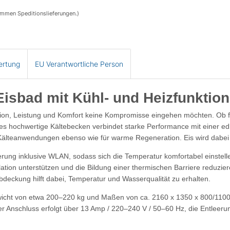
ommen Speditionslieferungen.)
ertung
EU Verantwortliche Person
Eisbad mit Kühl- und Heizfunktion
tion, Leistung und Komfort keine Kompromisse eingehen möchten. Ob für
ses hochwertige Kältebecken verbindet starke Performance mit einer ed
e Kälteanwendungen ebenso wie für warme Regeneration. Eis wird dabei 
rung inklusive WLAN
, sodass sich die Temperatur komfortabel einstelle
ation unterstützen und die Bildung einer thermischen Barriere reduz
 Abdeckung
hilft dabei, Temperatur und Wasserqualität zu erhalten.
wicht von etwa
200–220 kg
und Maßen von ca.
2160 x 1350 x 800/11
er Anschluss erfolgt über
13 Amp / 220–240 V / 50–60 Hz
, die Entleeru