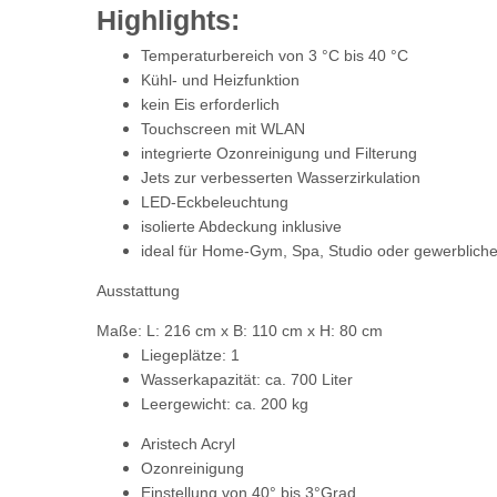
Highlights:
Temperaturbereich von
3 °C bis 40 °C
Kühl- und Heizfunktion
kein Eis erforderlich
Touchscreen mit WLAN
integrierte
Ozonreinigung und Filterung
Jets
zur verbesserten Wasserzirkulation
LED-Eckbeleuchtung
isolierte Abdeckung inklusive
ideal für
Home-Gym, Spa, Studio oder gewerbliche
Ausstattung
Maße: L: 216 cm x B: 110 cm x H: 80 cm
Liegeplätze: 1
Wasserkapazität: ca. 700 Liter
Leergewicht: ca. 200 kg
Aristech Acryl
Ozonreinigung
Einstellung von 40° bis 3°Grad