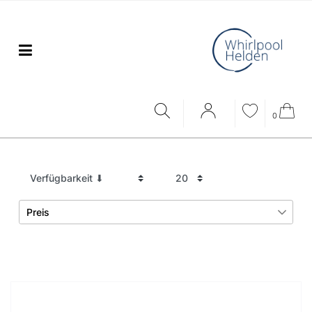
0
Preis
€
―
€
Übernehmen