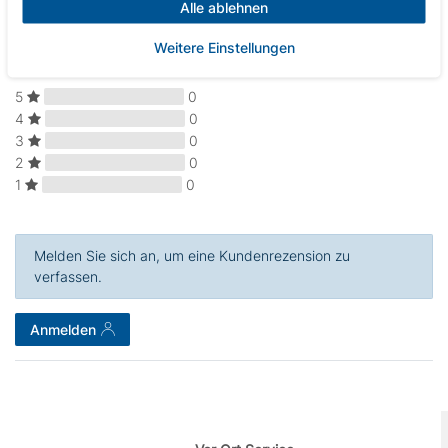
Alle ablehnen
Kundenrezensionen
(0)
Weitere Einstellungen
5
0
4
0
3
0
2
0
1
0
Melden Sie sich an, um eine Kundenrezension zu
verfassen.
Anmelden