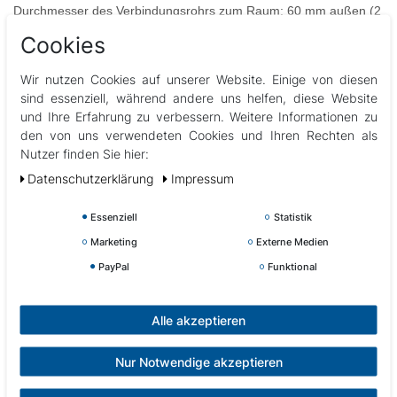
Durchmesser des Verbindungsrohrs zum Raum: 60 mm außen (2
'' )
Cookies
Lieferung mit Dichtung: 711-3260
Wir nutzen Cookies auf unserer Website. Einige von diesen
Waterwayreferenzen:
sind essenziell, während andere uns helfen, diese Website
Hellgrau: 640-3577
und Ihre Erfahrung zu verbessern. Weitere Informationen zu
Weiß: 640-3570
den von uns verwendeten Cookies und Ihren Rechten als
EDELSTAHL: 640-3570S
Nutzer finden Sie hier:
Daten­schutz­erklärung
Impressum
Dieser Waterway Hi-Flo Saugmund hat eine Saugleistung von 950
Litern pro Minute.
Essenziell
Statistik
Marketing
Externe Medien
Abbildungen können vom Original abweichen
PayPal
Funktional
Alle akzeptieren
Nur Notwendige akzeptieren