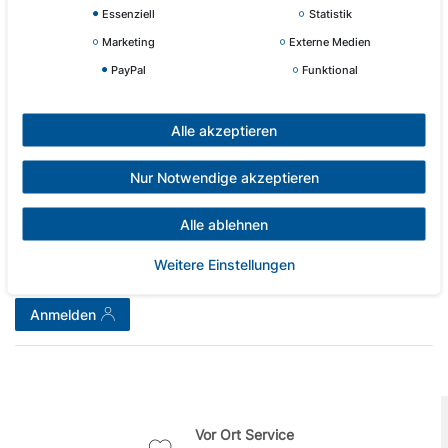
Kundenrezensionen
(0)
Essenziell
Statistik
Marketing
Externe Medien
PayPal
Funktional
5
0
4
0
3
0
Alle akzeptieren
2
0
1
0
Nur Notwendige akzeptieren
Alle ablehnen
Melden Sie sich an, um eine Kundenrezension zu
verfassen.
Weitere Einstellungen
Anmelden
Vor Ort Service