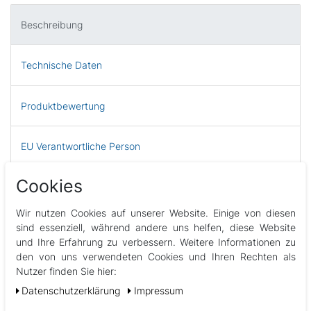
Beschreibung
Technische Daten
Produktbewertung
EU Verantwortliche Person
Cookies
PVC Heizungsverschraubung 1,5inch Heater Union Tailpiece
Wir nutzen Cookies auf unserer Website. Einige von diesen
Abbildungen können vom Original abweichen
sind essenziell, während andere uns helfen, diese Website
und Ihre Erfahrung zu verbessern. Weitere Informationen zu
den von uns verwendeten Cookies und Ihren Rechten als
Nutzer finden Sie hier:
Daten­schutz­erklärung
Impressum