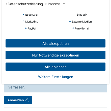
Daten­schutz­erklärung
Impressum
Essenziell
Statistik
Kundenrezensionen
Marketing
Externe Medien
(0)
PayPal
Funktional
5
0
Alle akzeptieren
4
0
3
0
Nur Notwendige akzeptieren
2
0
1
0
Alle ablehnen
Weitere Einstellungen
Melden Sie sich an, um eine Kundenrezension zu
verfassen.
Anmelden