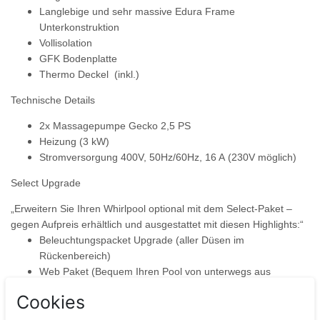
Langlebige
und sehr massive Edura Frame
Unterkonstruktion
Vollisolation
GFK Bodenplatte
Thermo Deckel (inkl.)
Technische Details
2x Massagepumpe Gecko 2,5 PS
Heizung (3 kW)
Stromversorgung 400V, 50Hz/60Hz, 16 A
(230V möglich)
Select Upgrade
„Erweitern Sie Ihren Whirlpool optional mit dem Select-Paket –
gegen Aufpreis erhältlich und ausgestattet mit diesen Highlights:“
Beleuchtungspacket Upgrade (aller Düsen im
Rückenbereich)
Web Paket (Bequem Ihren Pool von unterwegs aus
steuern)
Cookies
Düsenupgrade (Edelstahlblenden anstatt Kunstoff) wertet
die Optik Ihres Pools nochmals auf