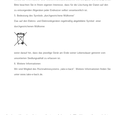
Bitte beachten Sie in Ihrem eigenen Interesse, dass für die Löschung der Daten auf den
zu entsorgenden Altgeräten jeder Endnutzer selbst verantwortlich ist.
5. Bedeutung des Symbols „durchgestrichene Mülltonne“
Das auf den Elektro- und Elektronikgeräten regelmäßig abgebildete Symbol einer
durchgestrichenen Mülltonne
weist darauf hin, dass das jeweilige Gerät am Ende seiner Lebensdauer getrennt vom
unsortierten Siedlungsabfall zu erfassen ist.
6. Weitere Informationen
Wir sind Mitglied des Rücknahmesystems „take-e-back“. Weitere Informationen finden Sie
unter www.take-e-back.de.