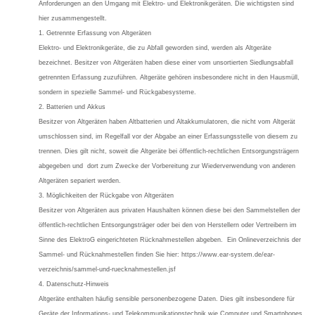
Anforderungen an den Umgang mit Elektro- und Elektronikgeräten. Die wichtigsten sind
hier zusammengestellt.
1. Getrennte Erfassung von Altgeräten
Elektro- und Elektronikgeräte, die zu Abfall geworden sind, werden als Altgeräte
bezeichnet. Besitzer von Altgeräten haben diese einer vom unsortierten Siedlungsabfall
getrennten Erfassung zuzuführen. Altgeräte gehören insbesondere nicht in den Hausmüll,
sondern in spezielle Sammel- und Rückgabesysteme.
2. Batterien und Akkus
Besitzer von Altgeräten haben Altbatterien und Altakkumulatoren, die nicht vom Altgerät
umschlossen sind, im Regelfall vor der Abgabe an einer Erfassungsstelle von diesem zu
trennen. Dies gilt nicht, soweit die Altgeräte bei öffentlich-rechtlichen Entsorgungsträgern
abgegeben und dort zum Zwecke der Vorbereitung zur Wiederverwendung von anderen
Altgeräten separiert werden.
3. Möglichkeiten der Rückgabe von Altgeräten
Besitzer von Altgeräten aus privaten Haushalten können diese bei den Sammelstellen der
öffentlich-rechtlichen Entsorgungsträger oder bei den von Herstellern oder Vertreibern im
Sinne des ElektroG eingerichteten Rücknahmestellen abgeben. Ein Onlineverzeichnis der
Sammel- und Rücknahmestellen finden Sie hier: https://www.ear-system.de/ear-
verzeichnis/sammel-und-ruecknahmestellen.jsf
4. Datenschutz-Hinweis
Altgeräte enthalten häufig sensible personenbezogene Daten. Dies gilt insbesondere für
Geräte der Informations- und Telekommunikationstechnik wie Computer und Smartphones.