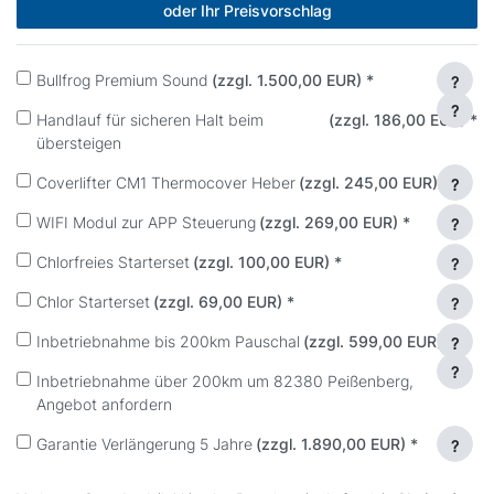
oder Ihr Preisvorschlag
Bullfrog Premium Sound
(zzgl. 1.500,00 EUR)
*
?
?
Handlauf für sicheren Halt beim
(zzgl. 186,00 EUR)
*
übersteigen
Coverlifter CM1 Thermocover Heber
(zzgl. 245,00 EUR)
*
?
WIFI Modul zur APP Steuerung
(zzgl. 269,00 EUR)
*
?
Chlorfreies Starterset
(zzgl. 100,00 EUR)
*
?
Chlor Starterset
(zzgl. 69,00 EUR)
*
?
Inbetriebnahme bis 200km Pauschal
(zzgl. 599,00 EUR)
*
?
?
Inbetriebnahme über 200km um 82380 Peißenberg,
Angebot anfordern
Garantie Verlängerung 5 Jahre
(zzgl. 1.890,00 EUR)
*
?