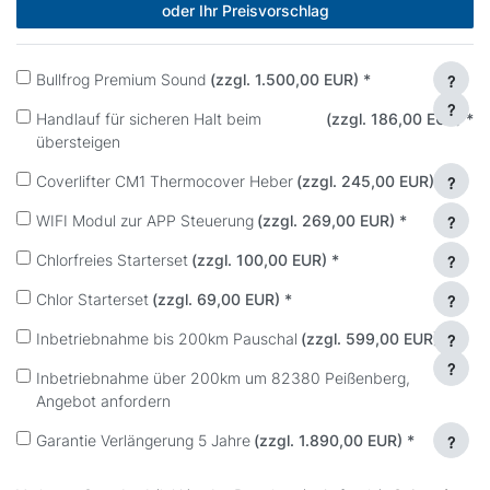
oder Ihr Preisvorschlag
Bullfrog Premium Sound
(zzgl. 1.500,00 EUR)
*
?
?
Handlauf für sicheren Halt beim
(zzgl. 186,00 EUR)
*
übersteigen
Coverlifter CM1 Thermocover Heber
(zzgl. 245,00 EUR)
*
?
WIFI Modul zur APP Steuerung
(zzgl. 269,00 EUR)
*
?
Chlorfreies Starterset
(zzgl. 100,00 EUR)
*
?
Chlor Starterset
(zzgl. 69,00 EUR)
*
?
Inbetriebnahme bis 200km Pauschal
(zzgl. 599,00 EUR)
*
?
?
Inbetriebnahme über 200km um 82380 Peißenberg,
Angebot anfordern
Garantie Verlängerung 5 Jahre
(zzgl. 1.890,00 EUR)
*
?