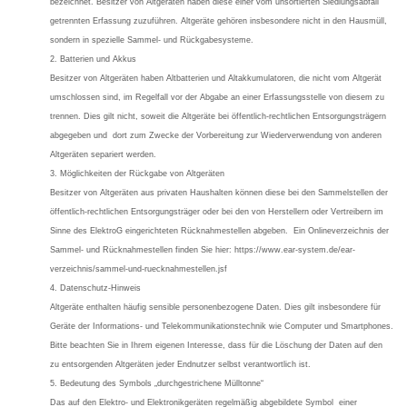
bezeichnet. Besitzer von Altgeräten haben diese einer vom unsortierten Siedlungsabfall
getrennten Erfassung zuzuführen. Altgeräte gehören insbesondere nicht in den Hausmüll,
sondern in spezielle Sammel- und Rückgabesysteme.
2. Batterien und Akkus
Besitzer von Altgeräten haben Altbatterien und Altakkumulatoren, die nicht vom Altgerät
umschlossen sind, im Regelfall vor der Abgabe an einer Erfassungsstelle von diesem zu
trennen. Dies gilt nicht, soweit die Altgeräte bei öffentlich-rechtlichen Entsorgungsträgern
abgegeben und dort zum Zwecke der Vorbereitung zur Wiederverwendung von anderen
Altgeräten separiert werden.
3. Möglichkeiten der Rückgabe von Altgeräten
Besitzer von Altgeräten aus privaten Haushalten können diese bei den Sammelstellen der
öffentlich-rechtlichen Entsorgungsträger oder bei den von Herstellern oder Vertreibern im
Sinne des ElektroG eingerichteten Rücknahmestellen abgeben. Ein Onlineverzeichnis der
Sammel- und Rücknahmestellen finden Sie hier: https://www.ear-system.de/ear-
verzeichnis/sammel-und-ruecknahmestellen.jsf
4. Datenschutz-Hinweis
Altgeräte enthalten häufig sensible personenbezogene Daten. Dies gilt insbesondere für
Geräte der Informations- und Telekommunikationstechnik wie Computer und Smartphones.
Bitte beachten Sie in Ihrem eigenen Interesse, dass für die Löschung der Daten auf den
zu entsorgenden Altgeräten jeder Endnutzer selbst verantwortlich ist.
5. Bedeutung des Symbols „durchgestrichene Mülltonne“
Das auf den Elektro- und Elektronikgeräten regelmäßig abgebildete Symbol einer