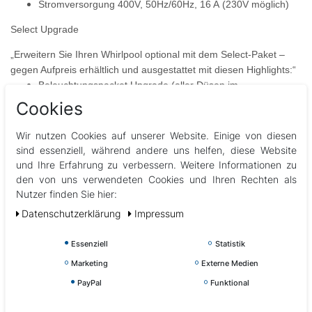
Stromversorgung 400V, 50Hz/60Hz, 16 A
(230V möglich)
Select Upgrade
„Erweitern Sie Ihren Whirlpool optional mit dem Select-Paket –
gegen Aufpreis erhältlich und ausgestattet mit diesen Highlights:“
Beleuchtungspacket Upgrade (aller Düsen im
Rückenbereich)
Cookies
Web Paket (Bequem Ihren Pool von unterwegs aus
steuern)
Wir nutzen Cookies auf unserer Website. Einige von diesen
Düsenupgrade (Edelstahlblenden anstatt Kunstoff) wertet
sind essenziell, während andere uns helfen, diese Website
die Optik Ihres Pools nochmals auf
und Ihre Erfahrung zu verbessern. Weitere Informationen zu
Displayupgrade von Knöpfen auf Touchscreen (Gecko
den von uns verwendeten Cookies und Ihren Rechten als
K800 auf Gecko K1000)
Nutzer finden Sie hier:
Daten­schutz­erklärung
Impressum
Essenziell
Statistik
Marketing
Externe Medien
PayPal
Funktional