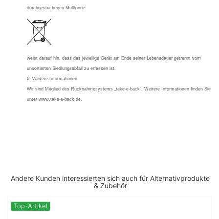
durchgestrichenen Mülltonne
weist darauf hin, dass das jeweilige Gerät am Ende seiner Lebensdauer getrennt vom
unsortierten Siedlungsabfall zu erfassen ist.
6. Weitere Informationen
Wir sind Mitglied des Rücknahmesystems „take-e-back“. Weitere Informationen finden Sie
unter www.take-e-back.de.
Andere Kunden interessierten sich auch für Alternativprodukte
& Zubehör
Top-Artikel