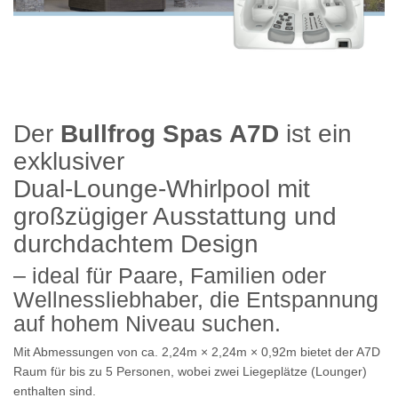
Der
Bullfrog Spas A7D
ist ein
exklusiver
Dual‑Lounge‑Whirlpool mit
großzügiger Ausstattung und
durchdachtem Design
– ideal für Paare, Familien oder
Wellnessliebhaber, die Entspannung
auf hohem Niveau suchen.
Mit Abmessungen von ca.
2,24
m × 2,24
m × 0,92
m
bietet der A7D
Raum für
bis zu 5 Personen
, wobei
zwei Liegeplätze (Lounger)
enthalten sind.