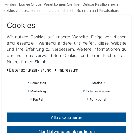
Mit dem Louvre Shutter Panel können Sie Ihren Deluxe Pavillion noch
exklusiver gestalten und er bietet noch mehr Schatten und Privatsphäre.
Die Panele sind einzeln erhältlich und modular einsetzbar. Eine ganze Seite
Cookies
kann mit drei Lamellenwänden gefüllt werden, aber die Panele können zum
Beispiel auch in einer Ecke platziert werden. Das Seitenteil ist in drei
verschiedenen Größen erhältlich, sodass es für jede Deluxe Pavillion -Größe
Wir nutzen Cookies auf unserer Website. Einige von diesen
eine passende Lösung gibt.
sind essenziell, während andere uns helfen, diese Website
und Ihre Erfahrung zu verbessern. Weitere Informationen zu
Die Lamellenwände können nicht dort befestigt werden, wo sich der
den von uns verwendeten Cookies und Ihren Rechten als
Drehmechanismus befindet.
Nutzer finden Sie hier:
Vorteile
Daten­schutz­erklärung
Impressum
– Einfache Montage
– Hochwertig
Essenziell
Statistik
– Macht den Mirador noch exklusiver
– Wetterfest
Marketing
Externe Medien
– Modular
PayPal
Funktional
– hochwertiges Aluminium
– pro Stück erhältlich
Alle akzeptieren
Abbildungen können vom Original abweichen.
Nur Notwendige akzeptieren