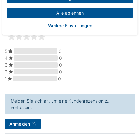
Alle ablehnen
Kundenrezensionen
Weitere Einstellungen
(0)
5
0
4
0
3
0
2
0
1
0
Melden Sie sich an, um eine Kundenrezension zu
verfassen.
Anmelden