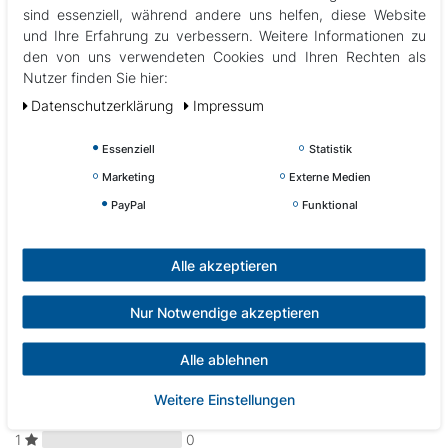
Whirlpool Abdeckung Halte Clips im 4er Set mit seitlicher Schließfunktion.
sind essenziell, während andere uns helfen, diese Website
und Ihre Erfahrung zu verbessern. Weitere Informationen zu
Lieferumfang: 4 Halteclips, 4 Schlüssel und Befestigungsmaterial.
den von uns verwendeten Cookies und Ihren Rechten als
Maximale Breite der Befestigungsriemen ca. 25mm.
Nutzer finden Sie hier:
Daten­schutz­erklärung
Impressum
passend zu Sunspa, MySpa, FOXSpa bis 2019
Abbildungen können vom Original abweichen
Essenziell
Statistik
Marketing
Externe Medien
PayPal
Funktional
Kundenrezensionen
Alle akzeptieren
(0)
Nur Notwendige akzeptieren
5
0
Alle ablehnen
4
0
3
0
Weitere Einstellungen
2
0
1
0