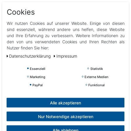
und vermeidet somit Unfälle mit Badegästen, wie z. B. dass ihre
Cookies
Haut am Abfluss kleben bleibt.
Dieses ABS-Produkt ist sehr widerstandsfähig und kann
Wir nutzen Cookies auf unserer Website. Einige von diesen
sind essenziell, während andere uns helfen, diese Website
problemlos das Gewicht eines Schwimmers tragen.
und Ihre Erfahrung zu verbessern. Weitere Informationen zu
den von uns verwendeten Cookies und Ihren Rechten als
Maße:
Nutzer finden Sie hier:
Sichtbarer Frontdurchmesser: 5 Zoll (130 mm)
Bohrdurchmesser: 85-90 mm
Daten­schutz­erklärung
Impressum
Für Rohre: 2 Zoll (60 mm) - Außendurchmesser des Rohrs
Essenziell
Statistik
Abbildungen können vom Original abweichen
Marketing
Externe Medien
PayPal
Funktional
Alle akzeptieren
Nur Notwendige akzeptieren
Kundenrezensionen
(0)
Alle ablehnen