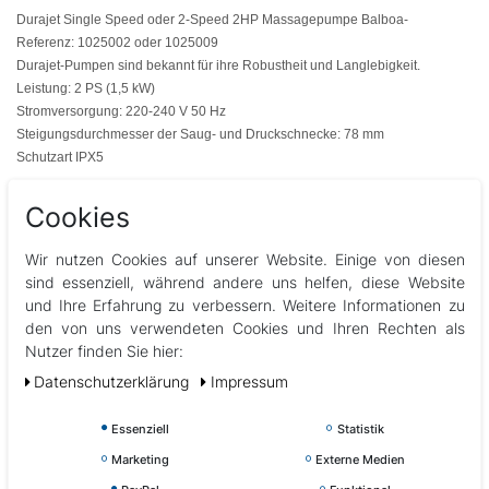
Durajet Single Speed oder 2-Speed ​​2HP Massagepumpe Balboa-
Referenz: 1025002 oder 1025009
Durajet-Pumpen sind bekannt für ihre Robustheit und Langlebigkeit.
Leistung: 2 PS (1,5 kW)
Stromversorgung: 220-240 V 50 Hz
Steigungsdurchmesser der Saug- und Druckschnecke: 78 mm
Schutzart IPX5
ROHRLEITUNGSANSCHLUSS
Cookies
Lieferung OHNE Pumpenrohrverschraubung Auslauffittings
/ Sie können auch Ihre alten Rohrfittings weiterverwenden, sofern diese noch
Wir nutzen Cookies auf unserer Website. Einige von diesen
funktionstüchtig sind.
sind essenziell, während andere uns helfen, diese Website
Wenn Ihre Verrohrung davon abweicht, greifen Sie auf unser Sortiment
und Ihre Erfahrung zu verbessern. Weitere Informationen zu
an Verschraubungen und Verschraubungen zu, um die Verschraubung zu
den von uns verwendeten Cookies und Ihren Rechten als
finden, die Ihrer Verrohrung entspricht
Nutzer finden Sie hier:
Daten­schutz­erklärung
Impressum
Der Pumpenkörper ist verstellbar , um sich an Ihre Verrohrung
anzupassen. Abhängig von Ihrer Installation können Sie dann einen Abfluss
Essenziell
Statistik
links oder rechts haben. Lösen Sie dazu einfach die 4 Motorschrauben, um
Ihren Pumpenkörper in die gewünschte Richtung zu drehen. Setzen Sie
Marketing
Externe Medien
dann die Schrauben wieder ein.