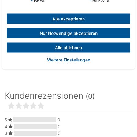
PayPal
Funktional
ELEKTRISCHE VERBINDUNG
Die Pumpe wird ohne Anschlusskabel geliefert. Sie können Ihr altes Kabel
Alle akzeptieren
behalten, um diese neue Pumpe anzuschließen.
Nur Notwendige akzeptieren
Abbildungen können vom Original abweichen.
Alle ablehnen
Weitere Einstellungen
Kundenrezensionen
(0)
5
0
4
0
3
0