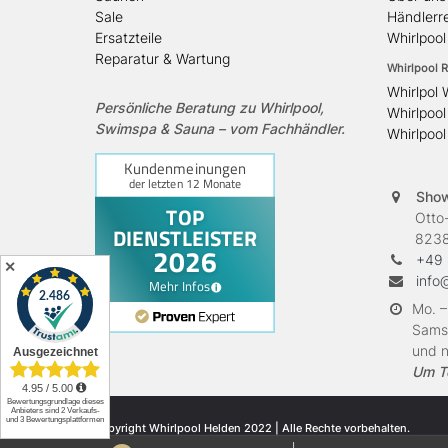
Sale
Händlerre
Ersatzteile
Whirlpoo
Reparatur & Wartung
Whirlpool R
Whirlpol 
Persönliche Beratung zu Whirlpool,
Whirlpool
Swimspa & Sauna – vom Fachhändler.
Whirlpool
Sho
Otto-H
82380 
+49 
✕
info
Mo. –
Samst
und n
Um T
© Copyright Whirlpool Helden 2022 | Alle Rechte vorbehalten.