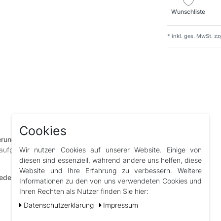
Wunschliste
* inkl. ges. MwSt. zz
Cookies
ferung und darüber hinaus
– unser umfassender
Wir nutzen Cookies auf unserer Website. Einige von
 Kaufprozesses und danach bestens betreut
diesen sind essenziell, während andere uns helfen, diese
Website und Ihre Erfahrung zu verbessern. Weitere
edenheit stehen bei uns an erster Stelle.
Informationen zu den von uns verwendeten Cookies und
Ihren Rechten als Nutzer finden Sie hier:
Daten­schutz­erklärung
Impressum