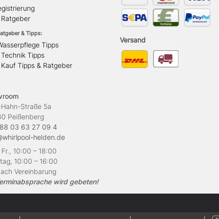
gistrierung
l Ratgeber
atgeber & Tipps:
Versand
Wasserpflege Tipps
 Technik Tipps
 Kauf Tipps & Ratgeber
wroom
ahn-Straße 5a
Peißenberg
88 03 63 27 09 4
@whirlpool-helden.de
 Fr., 10:00 – 18:00
ag, 10:00 – 16:00
ach Vereinbarung
erminabsprache wird gebeten!