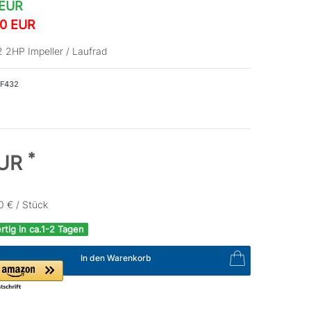
 EUR
10 EUR
 2HP Impeller / Laufrad
F432
*
EUR
0 € / Stück
rtig in ca.1-2 Tagen
In den Warenkorb