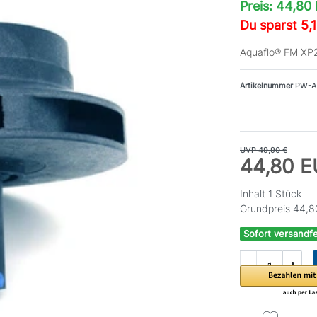
Preis: 44,80
Du sparst 5,
Aquaflo® FM XP2
Artikelnummer
PW-A
UVP 49,90 €
44,80 
Inhalt
1
Stück
Grundpreis
44,8
Sofort versandfe