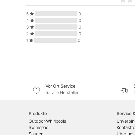
5
0
4
0
3
0
2
0
1
0
Vor Ort Service
für alle Hersteller
Produkte
Service 
Outdoor-Whirlpools
Unverbin
Swimspas
Kontaktf
Saunen
Über uns