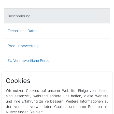
Beschreibung
Technische Daten
Produktbewertung
EU Verantwortliche Person
SPAX Universalschraube aus Edelstahl rostfrei A2, T-STAR plus, Senkkopf,
Cookies
Vollgewinde, 4CUT
Wir nutzen Cookies auf unserer Website. Einige von diesen
Für die Befestigung der Whirlpool Kopfkissen
sind essenziell, während andere uns helfen, diese Website
2 Stück 3,5x25 Torx T15 Rostfreier Edelstahl A2
und Ihre Erfahrung zu verbessern. Weitere Informationen zu
den von uns verwendeten Cookies und Ihren Rechten als
Abbildungen können vom Original abweichen.
Nutzer finden Sie hier: