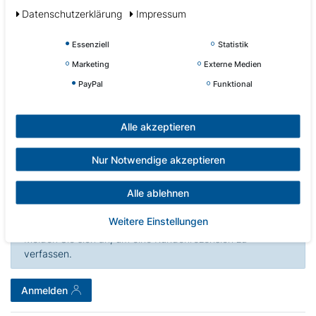
Daten­schutz­erklärung
Impressum
Essenziell
Statistik
Marketing
Externe Medien
Kundenrezensionen
(0)
PayPal
Funktional
Alle akzeptieren
5
0
4
0
3
0
Nur Notwendige akzeptieren
2
0
1
0
Alle ablehnen
Weitere Einstellungen
Melden Sie sich an, um eine Kundenrezension zu
verfassen.
Anmelden