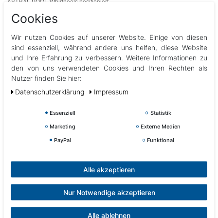
ASTRAL POOL-Whirlpools positioniert.
Cookies
Maße :
Länge: 405 mm
Wir nutzen Cookies auf unserer Website. Einige von diesen
Breite: 310 mm
sind essenziell, während andere uns helfen, diese Website
Dicke max. : 25mm
und Ihre Erfahrung zu verbessern. Weitere Informationen zu
den von uns verwendeten Cookies und Ihren Rechten als
Nutzer finden Sie hier:
Aquavia Spa: Equilibre, Emotion, Aqualife 5, Aqualife 6, Select
Daten­schutz­erklärung
Impressum
Einige Modelle der Ocean Dreams-Serie von Astral Pool: Atlantida 70,
Evolution 70, Ocean 40, Ocean 70 und Pacific 70)
Essenziell
Statistik
Das Modell Lou von FL Diffusion (Flow Spas)
Marketing
Externe Medien
PayPal
Funktional
Abbildungen können vom Original abweichen.
Alle akzeptieren
Nur Notwendige akzeptieren
Kundenrezensionen
(0)
Alle ablehnen