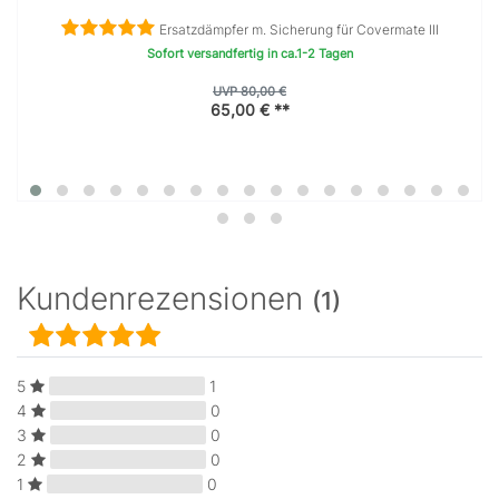
Ersatzdämpfer m. Sicherung für Covermate III
Sofort versandfertig in ca.1-2 Tagen
UVP 80,00 €
65,00 € **
Kundenrezensionen
(1)
5
1
4
0
3
0
2
0
1
0