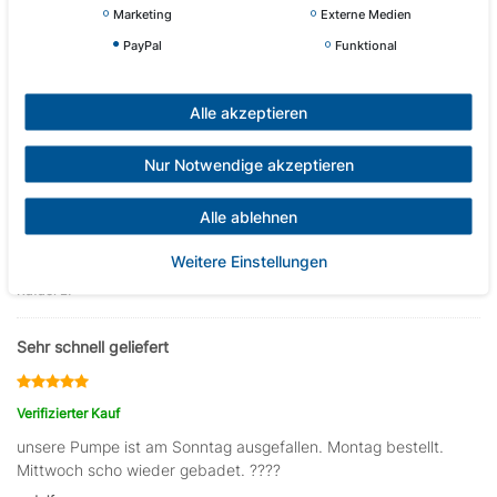
Marketing
Externe Medien
PayPal
Funktional
Anmelden
Alle akzeptieren
Merci
Nur Notwendige akzeptieren
Verifizierter Kauf
danke für die schnelle Lieferung. Spitze war bei der Pumpe sind
Alle ablehnen
die Dämpfer dabei. Die konnte ich gut gebrauchen. Die alten
Weitere Einstellungen
waren nämlich hin. ✌️
Rafael L.
Sehr schnell geliefert
Verifizierter Kauf
unsere Pumpe ist am Sonntag ausgefallen. Montag bestellt.
Mittwoch scho wieder gebadet. ????