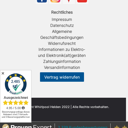
Rechtliches
Impressum
Datenschutz
Allgemeine
Geschäftsbedingungen
Widerrufsrecht
Informationen zu Elektro-
und Elektronik(alt)geräten
Zahlungsinformation
Versandinformation
✕
Vertrag widerrufen
© Copyright Whirlpool Helden 2022 | Alle Rechte vorbehalten.
2.339 Kundenbewertungen