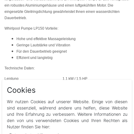
ein robustes Aluminiumgehäuse und einen luftgekühlten Motor. Die
eingesetzte Gleitringdichtung gewährleistet Ihnen einen wasserdichten
Dauerbetrieb.
Whirlpool Pumpe LP150 Vorteile:
Hohe und effektive Massageleistung
Geringe Lautstärke und Vibration
Für den Dauerbetrieb geeignet
Effizient und langlebig
Technische Daten:
Leistung
1,1 kW / 1,5 HP
Cookies
Max. Förderhöhe
12 m
Max. Durchfluss
520 l/min
Wir nutzen Cookies auf unserer Website. Einige von diesen
Anschluss
60,3 oder 63 mm
sind essenziell, während andere uns helfen, diese Website
Spannung / Frequenz (High Speed)
230 V / 50Hz
und Ihre Erfahrung zu verbessern. Weitere Informationen zu
Gewicht
14,8 kg
den von uns verwendeten Cookies und Ihren Rechten als
Wasseranschluss: 2 Zoll System (US)
Nutzer finden Sie hier:
Abmessungen: