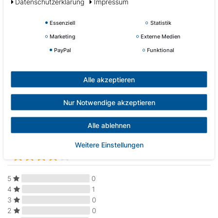
Daten­schutz­erklärung
Impressum
Gesamtlänge: 380mm
Essenziell
Statistik
Gesamthöhe: 218mm
Marketing
Externe Medien
Gesamtbreite: 202mm
PayPal
Funktional
Pumpenkopf ist drehbar, daher Auslass zur Seite oder nach oben
möglich.
Alle akzeptieren
Abbildungen können vom Original abweichen.
Nur Notwendige akzeptieren
Alle ablehnen
Kundenrezensionen
(1)
Weitere Einstellungen
5
0
4
1
3
0
2
0