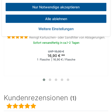
Nur Notwendige akzeptieren
Alle ablehnen
hth Spa Filter-Reiniger 1 Liter für Whirlpools & Swimspas
Weitere Einstellungen
Reinigt Kartuschen- oder Sandfilter von Ablagerungen.
Sofort versandfertig in ca.1-2 Tagen
UVP 19,90 €
16,90 € **
1
Flasche
| 16,90 € / Flasche
Kundenrezensionen
(1)