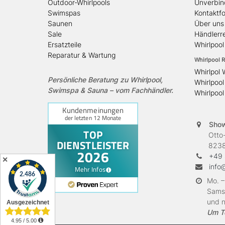
Outdoor-Whirlpools
Unverbin
Swimspas
Kontaktf
Saunen
Über uns
Sale
Händlerre
Ersatzteile
Whirlpoo
Reparatur & Wartung
Whirlpool R
Whirlpol 
Persönliche Beratung zu Whirlpool,
Whirlpool
Swimspa & Sauna – vom Fachhändler.
Whirlpool
Sho
Otto-H
82380 
+49 
✕
info
Mo. –
Samst
und n
Um T