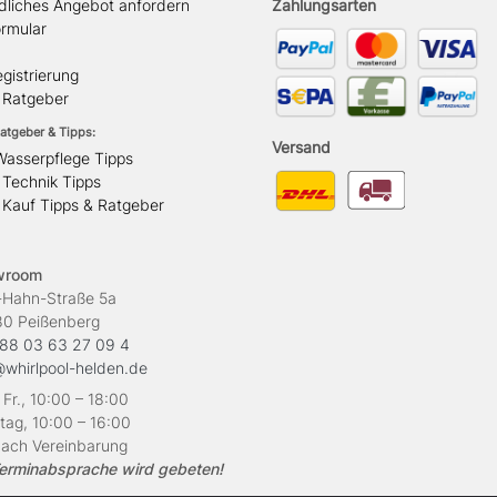
dliches Angebot anfordern
Zahlungsarten
ormular
gistrierung
l Ratgeber
atgeber & Tipps:
Versand
Wasserpflege Tipps
 Technik Tipps
 Kauf Tipps & Ratgeber
wroom
ahn-Straße 5a
Peißenberg
88 03 63 27 09 4
@whirlpool-helden.de
 Fr., 10:00 – 18:00
ag, 10:00 – 16:00
ach Vereinbarung
erminabsprache wird gebeten!