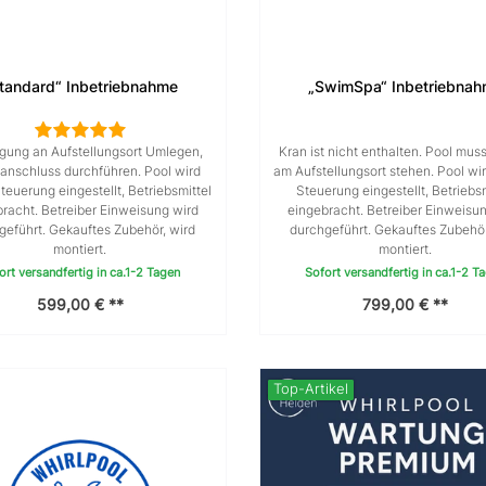
tandard“ Inbetriebnahme
„SwimSpa“ Inbetriebna
ngung an Aufstellungsort Umlegen,
Kran ist nicht enthalten. Pool muss
oanschluss durchführen. Pool wird
am Aufstellungsort stehen. Pool wird
 Steuerung eingestellt, Betriebsmittel
Steuerung eingestellt, Betriebsm
racht. Betreiber Einweisung wird
eingebracht. Betreiber Einweisu
geführt. Gekauftes Zubehör, wird
durchgeführt. Gekauftes Zubehör
montiert.
montiert.
ort versandfertig in ca.1-2 Tagen
Sofort versandfertig in ca.1-2 T
599,00 € **
799,00 € **
Top-Artikel