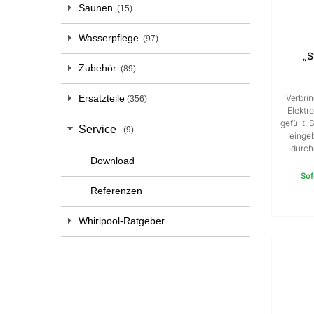
Saunen
15
Wasserpflege
97
„S
Zubehör
89
Verbri
Ersatzteile
356
Elektr
gefüllt,
Service
9
eingeb
durch
Download
Sof
Referenzen
Whirlpool-Ratgeber