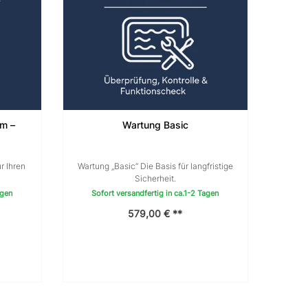
um –
Wartung Basic
r Ihren
Wartung „Basic“ Die Basis für langfristige
Sicherheit.
agen
Sofort versandfertig in ca.1-2 Tagen
579,00 € **