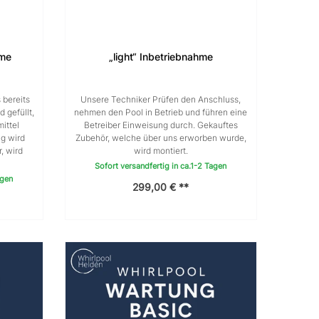
hme
„light“ Inbetriebnahme
 bereits
Unsere Techniker Prüfen den Anschluss,
 gefüllt,
nehmen den Pool in Betrieb und führen eine
ittel
Betreiber Einweisung durch. Gekauftes
ng wird
Zubehör, welche über uns erworben wurde,
, wird
wird montiert.
Sofort versandfertig in ca.1-2 Tagen
agen
299,00 € **