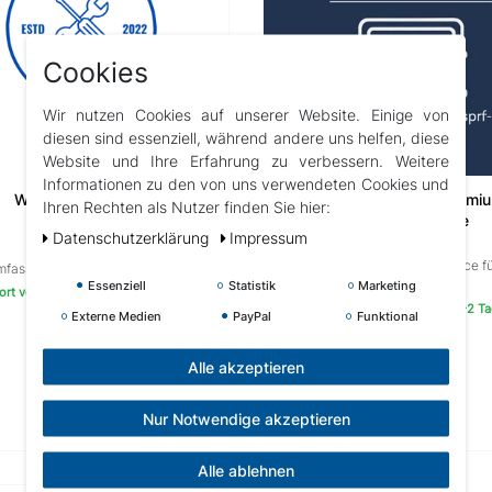
Cookies
Wir nutzen Cookies auf unserer Website. Einige von
diesen sind essenziell, während andere uns helfen, diese
Website und Ihre Erfahrung zu verbessern. Weitere
Informationen zu den von uns verwendeten Cookies und
Wartung Swimspa
Whirlpool Wartung Premi
Ihren Rechten als Nutzer finden Sie hier:
Komplettservice
Daten­schutz­erklärung
Impressum
Umfassender Premium-Service fü
mfassende Swimspa Wartung
Whirlpool.
Essenziell
Statistik
Marketing
ort versandfertig in ca.1-2 Tagen
Sofort versandfertig in ca.1-2 T
Externe Medien
PayPal
Funktional
999,00 € **
1.059,00 € **
Alle akzeptieren
Nur Notwendige akzeptieren
Alle ablehnen