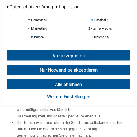
gewährleisten. (230V Schuko)
Daten­schutz­erklärung
Impressum
Lieferumfang
Essenziell
Statistik
Vormontierte Wärmekabine, Strahler und Steuerung bereits
Marketing
Externe Medien
eingebaut.
PayPal
Funktional
Selbstverständlich inkl. deutscher Bedienungsanleitung
Selbstverständlich erhalten Sie nach Versand der Ware automatisch
eine Rechnung (inkl. MwSt.)
Alle akzeptieren
Lieferung
Nur Notwendige akzeptieren
Die Lieferung erfolgt teilweise vormontiert.
Alle ablehnen
Bitte beachten Sie, dass Ihnen die Kabine FREI BORDSTEINKANTE
mit einem LKW geliefert wird.
Weitere Einstellungen
Die Lieferadresse muss also mit einem großen LKW befahrbar sein
Lieferzeit, bitte rechnen Sie mit bis zu 14 Tagen ab Zahlungseingang
wir benötigen selbstverständlich
Bearbeitungszeit und unsere Spediteure ebenfalls.
Die Terminavisierung führen die Spediteure selbständig mit Ihnen
durch. Fixe Liefertermine sind gegen Zuzahlung
gerne möglich, sprechen Sie uns einfach an.