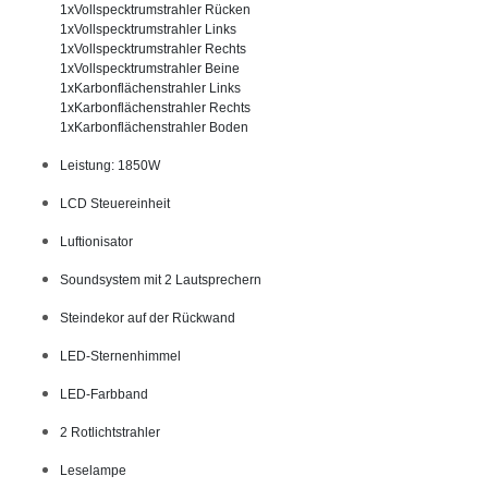
1xVollspecktrumstrahler Rücken

1xVollspecktrumstrahler Links

1xVollspecktrumstrahler Rechts

1xVollspecktrumstrahler Beine

1xKarbonflächenstrahler Links

1xKarbonflächenstrahler Rechts

1xKarbonflächenstrahler Boden
Leistung: 1850W
LCD Steuereinheit
Luftionisator
Soundsystem mit 2 Lautsprechern
Steindekor auf der Rückwand
LED-Sternenhimmel
LED-Farbband
2 Rotlichtstrahler
Leselampe