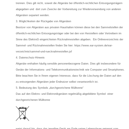
trennen. Dies gilt nicht, soweit die Altgeräte bei öffentlich-rechtlichen Entsorgungsträgern
abgegeben und dort zum Zwecke der Vorbereitung zur Wiederverwendung von anderen
Altgeräten separiert werden.
3. Möglichkeiten der Rückgabe von Altgeräten
Besitzer von Altgeräten aus privaten Haushalten können diese bei den Sammelstellen der
öffentlich-rechtlichen Entsorgungsträger oder bei den von Herstellern oder Vertreibern im
Sinne des ElektroG eingerichteten Rücknahmestellen abgeben. Ein Onlineverzeichnis der
Sammel- und Rücknahmestellen finden Sie hier: https://www.ear-system.de/ear-
verzeichnis/sammel-und-ruecknahmestellen.jsf
4. Datenschutz-Hinweis
Altgeräte enthalten häufig sensible personenbezogene Daten. Dies gilt insbesondere für
Geräte der Informations- und Telekommunikationstechnik wie Computer und Smartphones.
Bitte beachten Sie in Ihrem eigenen Interesse, dass für die Löschung der Daten auf den
zu entsorgenden Altgeräten jeder Endnutzer selbst verantwortlich ist.
5. Bedeutung des Symbols „durchgestrichene Mülltonne“
Das auf den Elektro- und Elektronikgeräten regelmäßig abgebildete Symbol einer
durchgestrichenen Mülltonne
weist darauf hin, dass das jeweilige Gerät am Ende seiner Lebensdauer getrennt vom