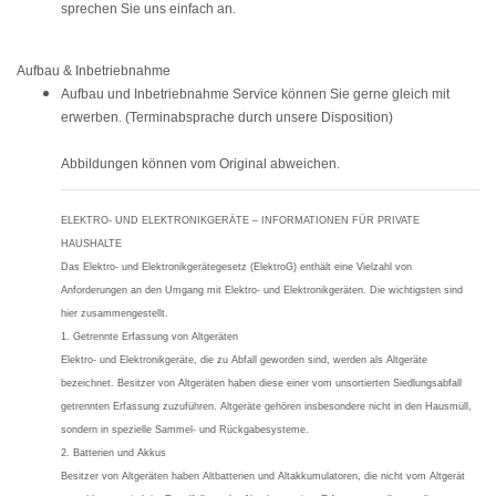
sprechen Sie uns einfach an.
Aufbau & Inbetriebnahme
Aufbau und Inbetriebnahme Service können Sie gerne gleich mit
erwerben. (Terminabsprache durch unsere Disposition)
Abbildungen können vom Original abweichen.
ELEKTRO- UND ELEKTRONIKGERÄTE – INFORMATIONEN FÜR PRIVATE
HAUSHALTE
Das Elektro- und Elektronikgerätegesetz (ElektroG) enthält eine Vielzahl von
Anforderungen an den Umgang mit Elektro- und Elektronikgeräten. Die wichtigsten sind
hier zusammengestellt.
1. Getrennte Erfassung von Altgeräten
Elektro- und Elektronikgeräte, die zu Abfall geworden sind, werden als Altgeräte
bezeichnet. Besitzer von Altgeräten haben diese einer vom unsortierten Siedlungsabfall
getrennten Erfassung zuzuführen. Altgeräte gehören insbesondere nicht in den Hausmüll,
sondern in spezielle Sammel- und Rückgabesysteme.
2. Batterien und Akkus
Besitzer von Altgeräten haben Altbatterien und Altakkumulatoren, die nicht vom Altgerät