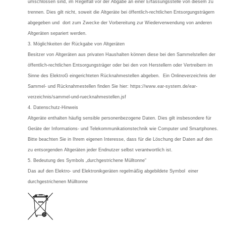
umschlossen sind, im Regelfall vor der Abgabe an einer Erfassungsstelle von diesem zu
trennen. Dies gilt nicht, soweit die Altgeräte bei öffentlich-rechtlichen Entsorgungsträgern
abgegeben und dort zum Zwecke der Vorbereitung zur Wiederverwendung von anderen
Altgeräten separiert werden.
3. Möglichkeiten der Rückgabe von Altgeräten
Besitzer von Altgeräten aus privaten Haushalten können diese bei den Sammelstellen der
öffentlich-rechtlichen Entsorgungsträger oder bei den von Herstellern oder Vertreibern im
Sinne des ElektroG eingerichteten Rücknahmestellen abgeben. Ein Onlineverzeichnis der
Sammel- und Rücknahmestellen finden Sie hier: https://www.ear-system.de/ear-
verzeichnis/sammel-und-ruecknahmestellen.jsf
4. Datenschutz-Hinweis
Altgeräte enthalten häufig sensible personenbezogene Daten. Dies gilt insbesondere für
Geräte der Informations- und Telekommunikationstechnik wie Computer und Smartphones.
Bitte beachten Sie in Ihrem eigenen Interesse, dass für die Löschung der Daten auf den
zu entsorgenden Altgeräten jeder Endnutzer selbst verantwortlich ist.
5. Bedeutung des Symbols „durchgestrichene Mülltonne“
Das auf den Elektro- und Elektronikgeräten regelmäßig abgebildete Symbol einer
durchgestrichenen Mülltonne