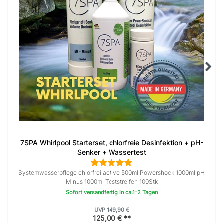
7SPA Whirlpool Starterset, chlorfreie Desinfektion + pH-
Senker + Wassertest
Systemwasserpflege chlorfrei active 500ml Powershock 1000ml pH
Minus 1000ml Teststreifen 100Stk
Sofort versandfertig in ca.1-2 Tagen
UVP 149,90 €
125,00 € **