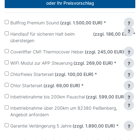
oder Ihr Preisvorschlag
Bullfrog Premium Sound
(zzgl. 1.500,00 EUR)
*
?
?
Handlauf für sicheren Halt beim
(zzgl. 186,00 EUR)
*
übersteigen
Coverlifter CM1 Thermocover Heber
(zzgl. 245,00 EUR)
*
?
WIFI Modul zur APP Steuerung
(zzgl. 269,00 EUR)
*
?
Chlorfreies Starterset
(zzgl. 100,00 EUR)
*
?
Chlor Starterset
(zzgl. 69,00 EUR)
*
?
Inbetriebnahme bis 200km Pauschal
(zzgl. 599,00 EUR)
*
?
?
Inbetriebnahme über 200km um 82380 Peißenberg,
Angebot anfordern
Garantie Verlängerung 5 Jahre
(zzgl. 1.890,00 EUR)
*
?