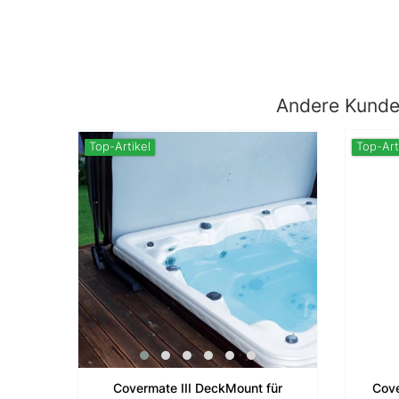
Andere Kunden
Top-Artikel
Top-Art
Covermate III DeckMount für
Cove