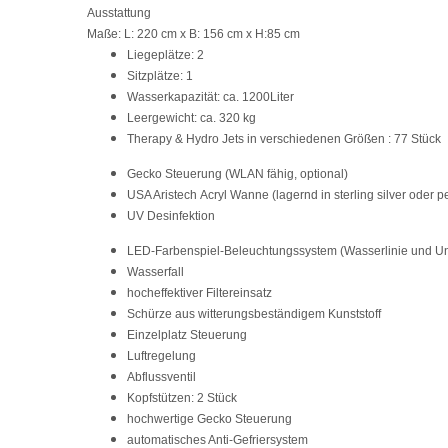
Ausstattung
Maße: L: 220 cm x B: 156 cm x H:85 cm
Liegeplätze: 2
Sitzplätze: 1
Wasserkapazität: ca. 1200Liter
Leergewicht: ca. 320 kg
Therapy & Hydro Jets in verschiedenen Größen : 77 Stück
Gecko Steuerung
(WLAN fähig, optional)
USA Aristech Acryl Wanne
(lagernd in sterling silver oder 
UV Desinfektion
LED-Farbenspiel-Beleuchtungssystem (Wasserlinie und U
Wasserfall
hocheffektiver Filtereinsatz
Schürze aus witterungsbeständigem Kunststoff
Einzelplatz Steuerung
Luftregelung
Abflussventil
Kopfstützen: 2 Stück
hochwertige Gecko Steuerung
automatisches Anti-Gefriersystem