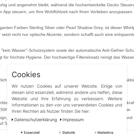
uhig und angenehm bleibt, während die hochentwickelte Gecko Steuerun
 App steuern, um Ihre Wohlfühlzeit nach Ihren Vorlieben anzupassen.
eganten Farben Sterling Silver oder Pearl Shadow Grey, ist dieser Whir
setzt nicht nur optische Akzente, sondern schafft auch eine entspann
kein Wasser"-Schutzsystem sowie der automatische Anti-Gefrier-Schutz,
 für höchste Hygiene. Der hochwertige Filtereinsatz reinigt das Wasser
.
Cookies
zlich einen stabilen Thermo-Deckel, Stufen/Treppen sowie einen praktisc
Wir nutzen Cookies auf unserer Website. Einige von
diesen sind essenziell, während andere uns helfen, diese
Website und Ihre Erfahrung zu verbessern. Weitere
lower sowie einer 3 kW Heizung bietet dieser Whirlpool nicht nur kr
Informationen zu den von uns verwendeten Cookies und
50Hz/60Hz, 16A) ausgelegt und auch eine 230V-Option ist verfügbar.
Ihren Rechten als Nutzer finden Sie hier:
sign, innovativer Technik und entspannendem Komfort verzaubern und
Daten­schutz­erklärung
Impressum
uf Sie!
Essenziell
Statistik
Marketing