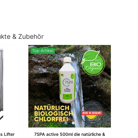
ukte & Zubehör
Top-Artikel
Neuhei
 Lifter
7SPA active 500ml die natürliche &
7SPA 