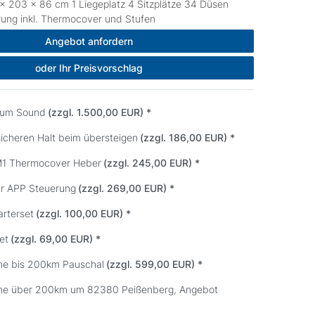
× 203 x 86 cm 1 Liegeplatz 4 Sitzplätze 34 Düsen
rung inkl. Thermocover und Stufen
Angebot anfordern
oder Ihr Preisvorschlag
mium Sound
(zzgl. 1.500,00 EUR)
*
sicheren Halt beim übersteigen
(zzgl. 186,00 EUR)
*
CM1 Thermocover Heber
(zzgl. 245,00 EUR)
*
ur APP Steuerung
(zzgl. 269,00 EUR)
*
arterset
(zzgl. 100,00 EUR)
*
et
(zzgl. 69,00 EUR)
*
me bis 200km Pauschal
(zzgl. 599,00 EUR)
*
me über 200km um 82380 Peißenberg, Angebot