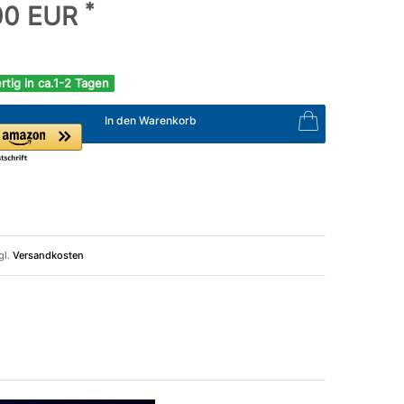
*
,00 EUR
rtig in ca.1-2 Tagen
In den Warenkorb
gl.
Versandkosten