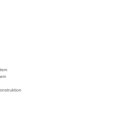
stem
stem
onstruktion