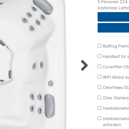
5 Personen 224 
kostenlose Liefe
Bullfrog Pre
Handlauf für 
Coverlifter 
WIFI Modul z
Chlorfreies St
Chlor Starters
Inbetriebnah
Inbetriebnah
anfordern