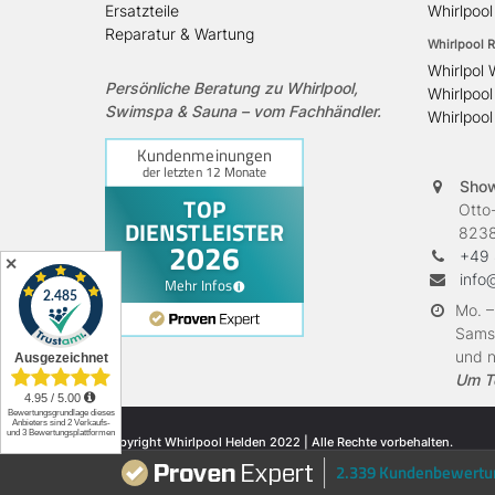
Ersatzteile
Whirlpoo
Reparatur & Wartung
Whirlpool R
Whirlpol 
Persönliche Beratung zu Whirlpool,
Whirlpool
Swimspa & Sauna – vom Fachhändler.
Whirlpool
Sho
Otto-H
82380 
+49 
✕
info
Mo. –
Samst
und n
Um T
© Copyright Whirlpool Helden 2022 | Alle Rechte vorbehalten.
2.339 Kundenbewertu