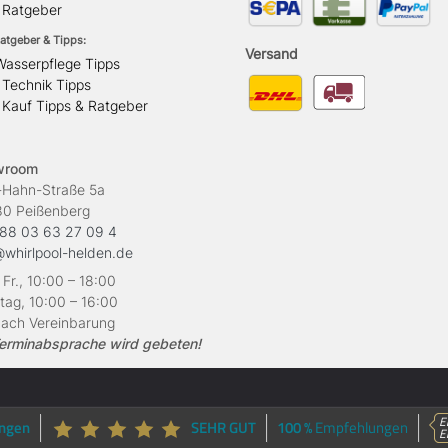
l Ratgeber
atgeber & Tipps:
Versand
Wasserpflege Tipps
 Technik Tipps
 Kauf Tipps & Ratgeber
wroom
ahn-Straße 5a
Peißenberg
88 03 63 27 09 4
@whirlpool-helden.de
 Fr., 10:00 – 18:00
ag, 10:00 – 16:00
ach Vereinbarung
erminabsprache wird gebeten!
E
ngen
SEHR GUT
100 %
Empfehlungen
E
g