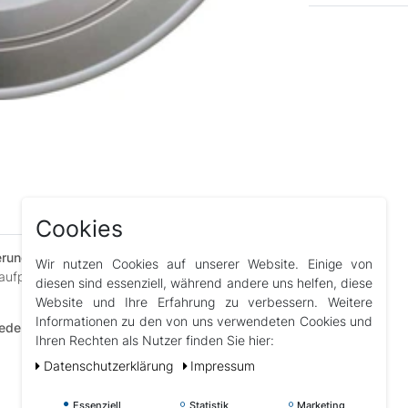
Cookies
ferung und darüber hinaus
– unser umfassender
Wir nutzen Cookies auf unserer Website. Einige von
 Kaufprozesses und danach bestens betreut
diesen sind essenziell, während andere uns helfen, diese
Website und Ihre Erfahrung zu verbessern. Weitere
Informationen zu den von uns verwendeten Cookies und
edenheit stehen bei uns an erster Stelle.
Ihren Rechten als Nutzer finden Sie hier:
Daten­schutz­erklärung
Impressum
Essenziell
Statistik
Marketing