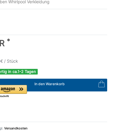
ben Whirlpool Verkleidung
*
UR
€ / Stück
rtig in ca.1-2 Tagen
In den Warenkorb
gl.
Versandkosten