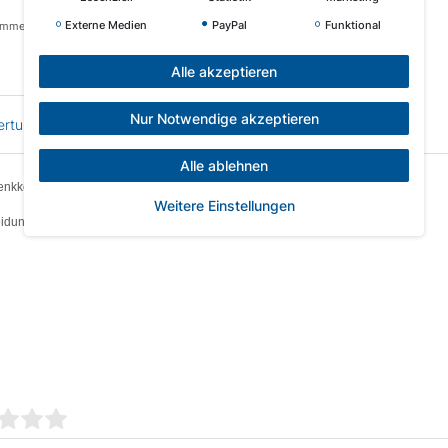
Externe Medien
PayPal
Funktional
ommen Speditionslieferungen.)
Alle akzeptieren
Nur Notwendige akzeptieren
ertung
EU Verantwortliche Person
Alle ablehnen
Senkkopf, Vollgewinde, 4CUT
Weitere Einstellungen
eidung