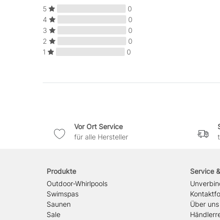
5
0
4
0
3
0
2
0
1
0
Vor Ort Service
für alle Hersteller
Produkte
Service 
Outdoor-Whirlpools
Unverbin
Swimspas
Kontaktf
Saunen
Über uns
Sale
Händlerre